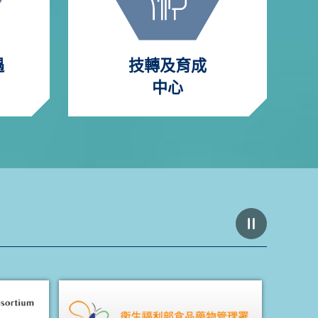
遇
技轉及育成
中心