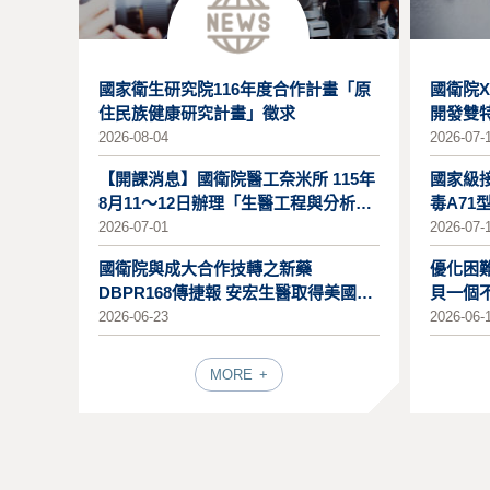
計
畫
國家衛生研究院116年度合作計畫「原
國衛院
徵
住民族健康研究計畫」徵求
開發雙
求
2026-08-04
2026-07-
【開課消息】國衛院醫工奈米所 115年
國家級接
8月11～12日辦理「生醫工程與分析技
毒A71
術
2026-07-01
2026-07-
國衛院與成大合作技轉之新藥
優化困
DBPR168傳捷報 安宏生醫取得美國
貝一個
合
FDA IND核准
作
2026-06-23
2026-06-
學
程
MORE