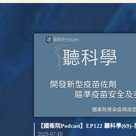
機
構
典
藏
【國衛院Podcast】EP123 聽科學(70)–開發新型疫苗佐劑 瞄準疫苗安全及多元接種方式（下）
2025-07-24
2025-07-10