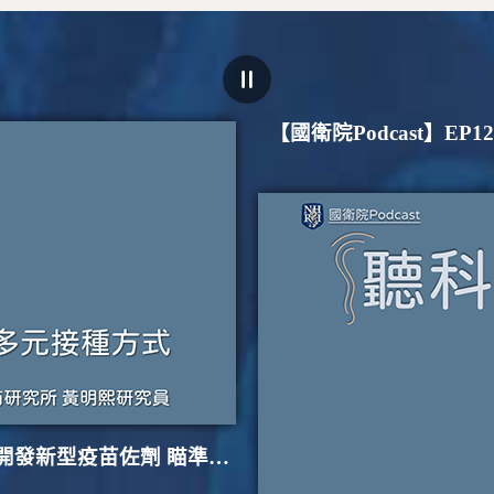
【國衛院Podcast】EP122 聽科學(69)–開發新型疫苗佐劑 瞄準疫苗安全及多元接種方式（上）