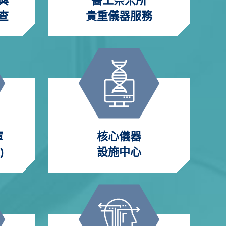
與
醫工奈米所
查
貴重儀器服務
庫
核心儀器
)
設施中心