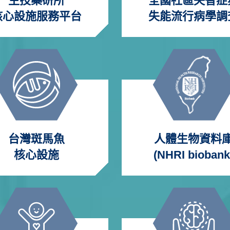
生技藥研所
全國社區失智症
核心設施服務平台
失能流行病學調
台灣斑馬魚
人體生物資料
核心設施
(NHRI biobank