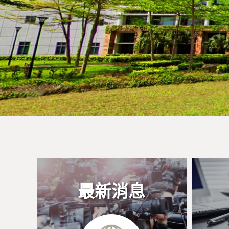
徵
才
訊
息
研
:::
究
單
位
最新消息