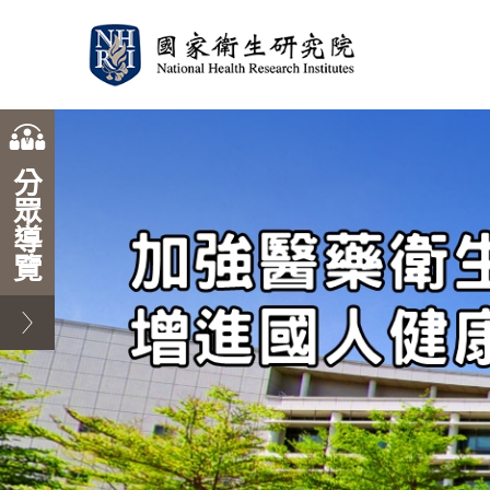
開
關
學
一
院
術
般
內
分
眾
加強醫藥衛生
單
民
同
導
位
眾
仁
覽
增進國人健康
學
術
活
動