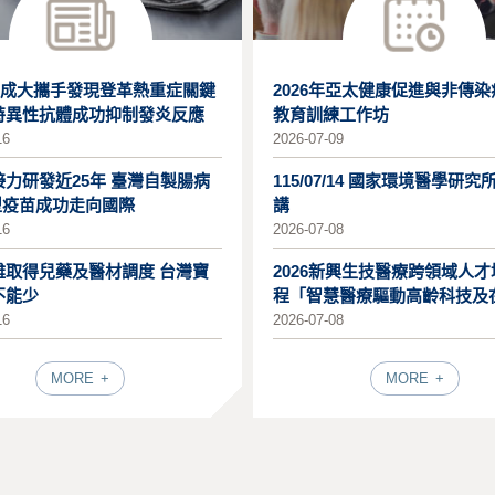
X成大攜手發現登革熱重症關鍵
2026年亞太健康促進與非傳
特異性抗體成功抑制發炎反應
教育訓練工作坊
16
2026-07-09
力研發近25年 臺灣自製腸病
115/07/14 國家環境醫學研究
型疫苗成功走向國際
講
16
2026-07-08
難取得兒藥及醫材調度 台灣寶
2026新興生技醫療跨領域人
不能少
程「智慧醫療驅動高齡科技及
療:開
16
2026-07-08
MORE
MORE