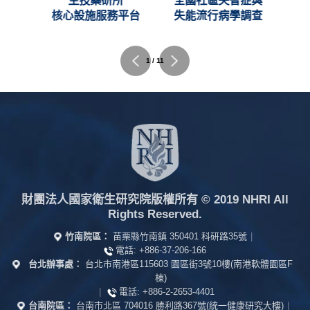
創新
生技藥研所
全國社區失智症與
C)
核心設施服務平台
失能流行病學調查
2 / 11
財團法人國家衛生研究院版權所有
© 2019 NHRI All
Rights Reserved.
竹南院區：
苗栗縣竹南鎮 350401 科研路35號
|
電話:
+886-37-206-166
台北辦事處：
台北市南港區115603 園區街3號10樓(南港軟體園區F
棟)
|
電話:
+886-2-2653-4401
台南院區：
台南市北區 704016 勝利路367號(統一健康研究大樓)
|