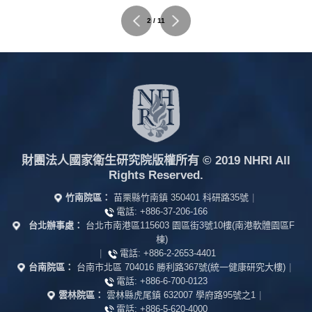
2 / 11
財團法人國家衛生研究院版權所有
© 2019 NHRI All
Rights Reserved.
竹南院區：
苗栗縣竹南鎮 350401 科研路35號
|
電話:
+886-37-206-166
台北辦事處：
台北市南港區115603 園區街3號10樓(南港軟體園區F
棟)
|
電話:
+886-2-2653-4401
台南院區：
台南市北區 704016 勝利路367號(統一健康研究大樓)
|
電話:
+886-6-700-0123
雲林院區：
雲林縣虎尾鎮 632007 學府路95號之1
|
電話:
+886-5-620-4000