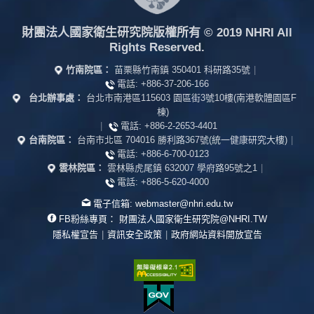
財團法人國家衛生研究院版權所有
© 2019 NHRI All
Rights Reserved.
竹南院區：
苗栗縣竹南鎮 350401 科研路35號
|
電話:
+886-37-206-166
台北辦事處：
台北市南港區115603 園區街3號10樓(南港軟體園區F
棟)
|
電話:
+886-2-2653-4401
台南院區：
台南市北區 704016 勝利路367號(統一健康研究大樓)
|
電話:
+886-6-700-0123
雲林院區：
雲林縣虎尾鎮 632007 學府路95號之1
|
電話:
+886-5-620-4000
電子信箱:
webmaster@nhri.edu.tw
FB粉絲專頁：
財團法人國家衛生研究院@NHRI.TW
隱私權宣告
|
資訊安全政策
|
政府網站資料開放宣告