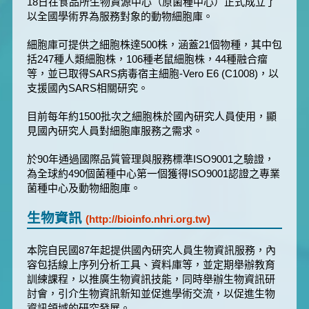
18日在食品所生物資源中心（原菌種中心）正式成立了
以全國學術界為服務對象的動物細胞庫。
細胞庫可提供之細胞株達500株，涵蓋21個物種，其中包
括247種人類細胞株，106種老鼠細胞株，44種融合瘤
等，並已取得SARS病毒宿主細胞-Vero E6 (C1008)，以
支援國內SARS相關研究。
目前每年約1500批次之細胞株於國內研究人員使用，顯
見國內研究人員對細胞庫服務之需求。
於90年通過國際品質管理與服務標準ISO9001之驗證，
為全球約490個菌種中心第一個獲得ISO9001認證之專業
菌種中心及動物細胞庫。
生物資訊
(http://bioinfo.nhri.org.tw)
本院自民國87年起提供國內研究人員生物資訊服務，內
容包括線上序列分析工具、資料庫等，並定期舉辦教育
訓練課程，以推廣生物資訊技能，同時舉辦生物資訊研
討會，引介生物資訊新知並促進學術交流，以促進生物
資訊領域的研究發展。