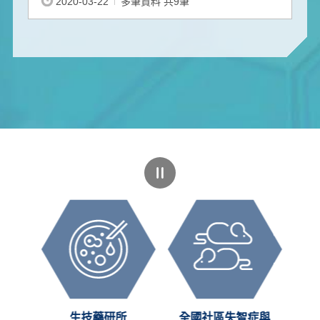
2020-03-22
多筆資料 共9筆
創新
生技藥研所
全國社區失智症與