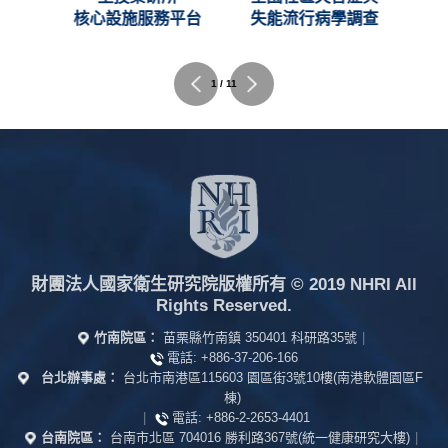
C)
核心設施服務平台
失能流行病學調查
2 / 11
財團法人國家衛生研究院版權所有
© 2019 NHRI All
Rights Reserved.
竹南院區：
苗栗縣竹南鎮 350401 科研路35號
|
電話:
+886-37-206-166
台北辦事處：
台北市南港區115603 園區街3號10樓(南港軟體園區F
棟)
|
電話:
+886-2-2653-4401
台南院區：
台南市北區 704016 勝利路367號(統一健康研究大樓)
|