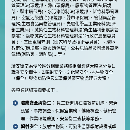
質管理法(環境部、縣市環保局)、廢棄物管理法(環境
部、縣市環保局)、水污染防制法(環境部、新竹科學管理
局)、空氣污染防治(環境部、縣市環保局)、管制藥品管
理(衛生署食品藥物管理局)、先驅化學品工業原料(經濟
部工業局)、感染性生物材料管理辦法(衛生福利部疾病管
制署)、動物感染性生物材料管理辦法( 行政院農業委員
會 ) 、基因重組守則（國家科學及技術委員會）、環境
教育法(環境部、縣市環保局)、公共危險品及可燃性高壓
氣體(消防署、消防局)…等。
環安衛室為便於區分相關業務將相關業務大略區分為1.
職業安全衛生、2.輻射安全、3.化學安全、4.生物安全
（保全）與疫病防治及5.環保與廢棄物處理五大類。
各項業務細項摘要如下：
職業安全與衛生：
員工新進與在職教育訓練、緊急
應變、事故調查、保健室業務、健康檢查、健康管
理、作業環境監測、安全衛生查核等業務。
輻射安全：
放射性物質、可發生游離輻射設備或輻