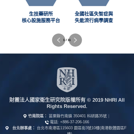
創新
生技藥研所
全國社區失智症與
C)
核心設施服務平台
失能流行病學調查
2 / 11
財團法人國家衛生研究院版權所有
© 2019 NHRI All
Rights Reserved.
竹南院區：
苗栗縣竹南鎮 350401 科研路35號
|
電話:
+886-37-206-166
台北辦事處：
台北市南港區115603 園區街3號10樓(南港軟體園區F
棟)