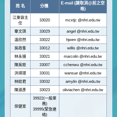
E-mail (請取消@前之空
姓 名
分機
格)
江東容主
33020
mcxtjc @nhri.edu.tw
任
畢文琪
33029
angel @nhri.edu.tw
溫欣然
33022
hjwen @nhri.edu.tw
吳政峯
33012
willis @nhri.edu.tw
林永揚
33021
marcolin @nhri.edu.tw
陳吳銓
33007
cchenwu @nhri.edu.tw
洪瑛璟
33031
wansue @nhri.edu.tw
林紋君
33032
amylin @nhri.edu.tw
陳淑彥
33023
oliviachen @nhri.edu.tw
39922(一般業
務)
保健室
39995(緊急連
絡)