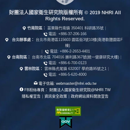
財團法人國家衛生研究院版權所有
© 2019 NHRI All
Rights Reserved.
竹南院區：
苗栗縣竹南鎮 350401 科研路35號
|
電話:
+886-37-206-166
台北辦事處：
台北市南港區115603 園區街3號10樓(南港軟體園區F
棟)
|
電話:
+886-2-2653-4401
台南院區：
台南市北區 704016 勝利路367號(統一健康研究大樓)
|
電話:
+886-6-700-0123
雲林院區：
雲林縣虎尾鎮 632007 學府路95號之1
|
電話:
+886-5-620-4000
電子信箱:
webmaster@nhri.edu.tw
FB粉絲專頁：
財團法人國家衛生研究院@NHRI.TW
隱私權宣告
|
資訊安全政策
|
政府網站資料開放宣告