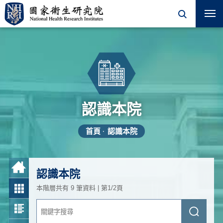
認識本院
首頁
認識本院
認識本院
本階層共有 9 筆資料 | 第1/2頁
關
送
鍵
出
字
查
搜
詢
尋