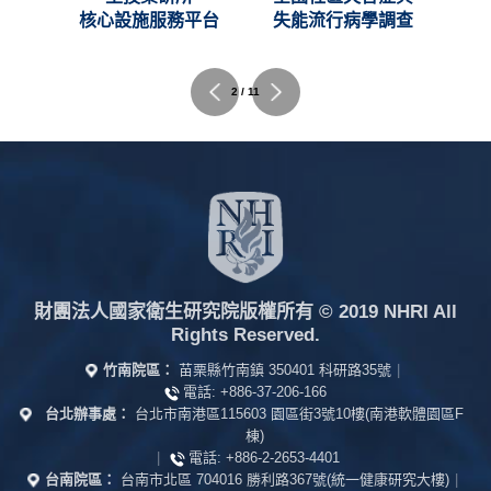
C)
核心設施服務平台
失能流行病學調查
2 / 11
財團法人國家衛生研究院版權所有
© 2019 NHRI All
Rights Reserved.
竹南院區：
苗栗縣竹南鎮 350401 科研路35號
|
電話:
+886-37-206-166
台北辦事處：
台北市南港區115603 園區街3號10樓(南港軟體園區F
棟)
|
電話:
+886-2-2653-4401
台南院區：
台南市北區 704016 勝利路367號(統一健康研究大樓)
|