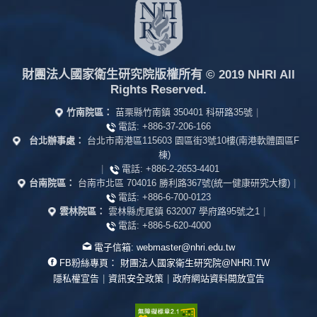
財團法人國家衛生研究院版權所有
© 2019 NHRI All
Rights Reserved.
竹南院區：
苗栗縣竹南鎮 350401 科研路35號
|
電話:
+886-37-206-166
台北辦事處：
台北市南港區115603 園區街3號10樓(南港軟體園區F
棟)
|
電話:
+886-2-2653-4401
台南院區：
台南市北區 704016 勝利路367號(統一健康研究大樓)
|
電話:
+886-6-700-0123
雲林院區：
雲林縣虎尾鎮 632007 學府路95號之1
|
電話:
+886-5-620-4000
電子信箱:
webmaster@nhri.edu.tw
FB粉絲專頁：
財團法人國家衛生研究院@NHRI.TW
隱私權宣告
|
資訊安全政策
|
政府網站資料開放宣告