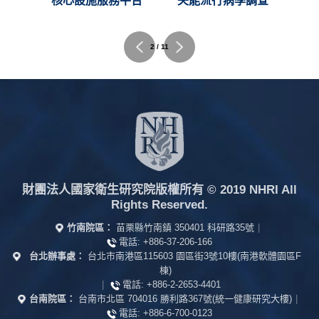
C)
核心設施服務平台
失能流行病學調查
2 / 11
財團法人國家衛生研究院版權所有
© 2019 NHRI All
Rights Reserved.
竹南院區：
苗栗縣竹南鎮 350401 科研路35號
|
電話:
+886-37-206-166
台北辦事處：
台北市南港區115603 園區街3號10樓(南港軟體園區F
棟)
|
電話:
+886-2-2653-4401
台南院區：
台南市北區 704016 勝利路367號(統一健康研究大樓)
|
電話:
+886-6-700-0123