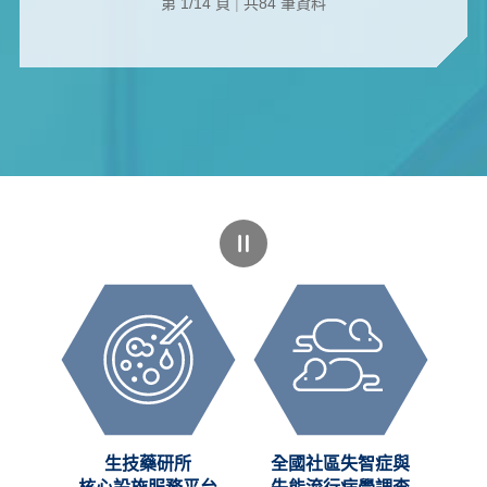
第 1/14 頁
|
共84 筆資料
創新
生技藥研所
全國社區失智症與