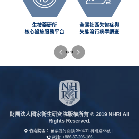
創新
生技藥研所
全國社區失智症與
C)
核心設施服務平台
失能流行病學調查
1 / 11
財團法人國家衛生研究院版權所有
© 2019 NHRI All
Rights Reserved.
竹南院區：
苗栗縣竹南鎮 350401 科研路35號
|
電話:
+886-37-206-166