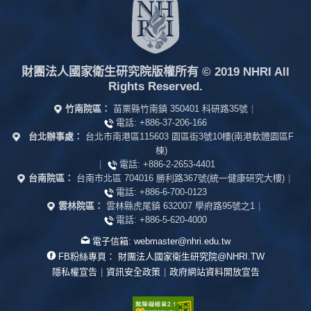
財團法人國家衛生研究院版權所有
© 2019 NHRI All
Rights Reserved.
竹南院區：
苗栗縣竹南鎮 350401 科研路35號
|
電話:
+886-37-206-166
台北辦事處：
台北市南港區115603 園區街3號10樓(南港軟體園區F
棟)
|
電話:
+886-2-2653-4401
台南院區：
台南市北區 704016 勝利路367號(統一健康研究大樓)
|
電話:
+886-6-700-0123
雲林院區：
雲林縣虎尾鎮 632007 學府路95號之1
|
電話:
+886-5-620-4000
電子信箱:
webmaster@nhri.edu.tw
FB粉絲專頁：
財團法人國家衛生研究院@NHRI.TW
隱私權宣告
|
資訊安全政策
|
政府網站資料開放宣告