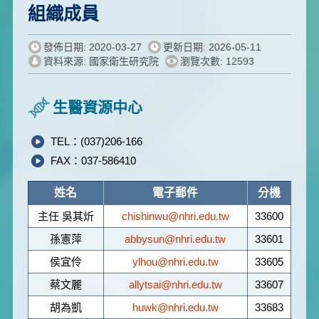
組織成員
發佈日期: 2020-03-27
更新日期: 2026-05-11
資料來源: 國家衛生研究院
瀏覽次數: 12593
生醫資源中心
TEL：(037)206-166
FAX：037-586410
姓名
電子郵件
分機
主任 吳其炘
chishinwu@nhri.edu.tw
33600
孫憲萍
abbysun@nhri.edu.tw
33601
侯宜伶
ylhou@nhri.edu.tw
33605
蔡文麗
allytsai@nhri.edu.tw
33607
胡為凱
huwk@nhri.edu.tw
33683