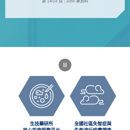
第 14/14 頁
|
共84 筆資料
創新
生技藥研所
全國社區失智症與