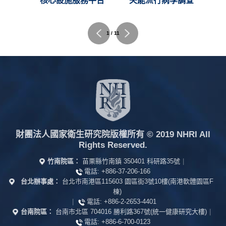
C)
核心設施服務平台
失能流行病學調查
1 / 11
財團法人國家衛生研究院版權所有
© 2019 NHRI All
Rights Reserved.
竹南院區：
苗栗縣竹南鎮 350401 科研路35號
|
電話:
+886-37-206-166
台北辦事處：
台北市南港區115603 園區街3號10樓(南港軟體園區F
棟)
|
電話:
+886-2-2653-4401
台南院區：
台南市北區 704016 勝利路367號(統一健康研究大樓)
|
電話:
+886-6-700-0123