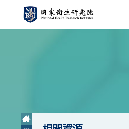
:::
:::