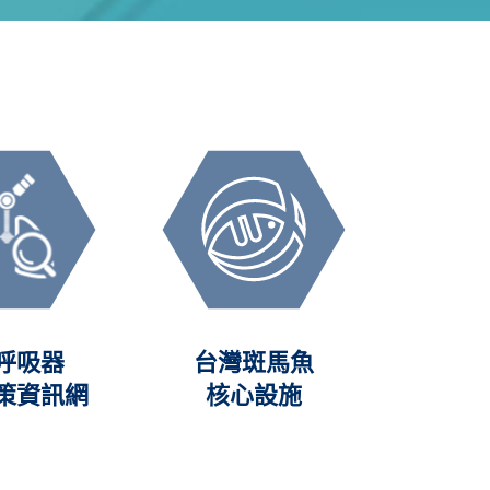
呼吸器
台灣斑馬魚
人體
策資訊網
核心設施
(NHRI