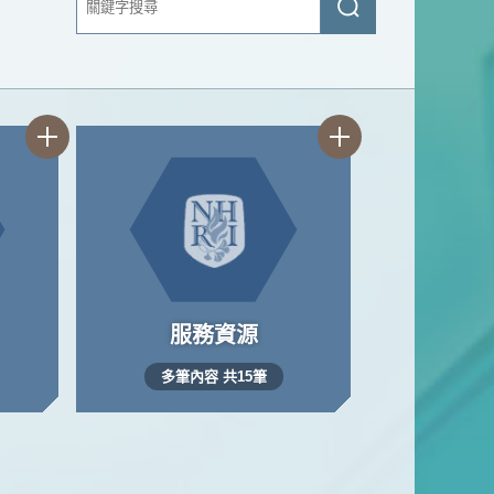
字
查
搜
詢
尋
服務資源
多筆內容 共15筆