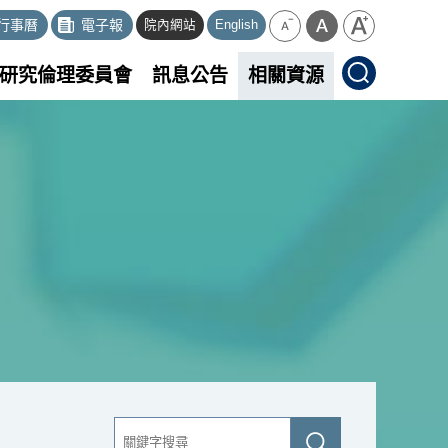
行事曆
電子報
院內網站
English
研究倫理委員會
訊息公告
相關資源
關
送
鍵
出
字
查