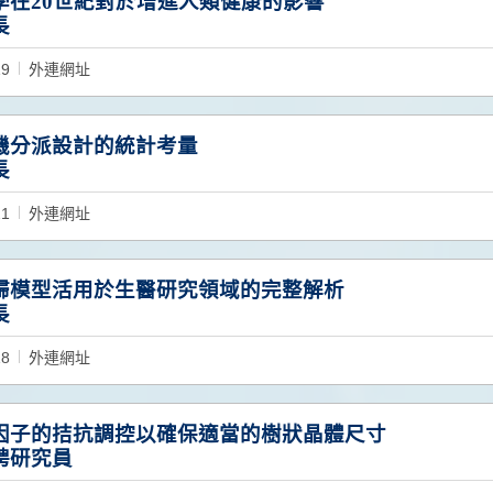
學在20世紀對於增進人類健康的影響
長
19
外連網址
機分派設計的統計考量
長
21
外連網址
歸模型活用於生醫研究領域的完整解析
長
18
外連網址
因子的拮抗調控以確保適當的樹狀晶體尺寸
聘研究員