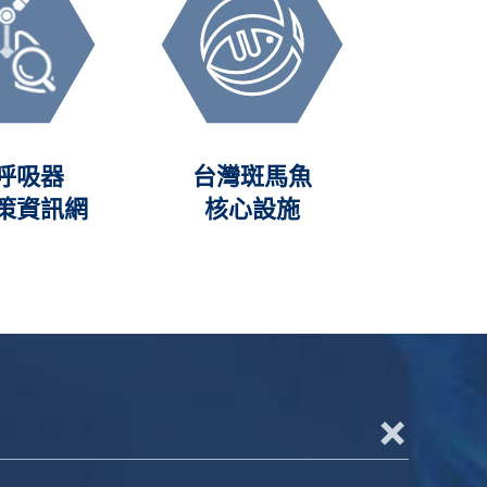
呼吸器
台灣斑馬魚
人體
策資訊網
核心設施
(NHRI
+