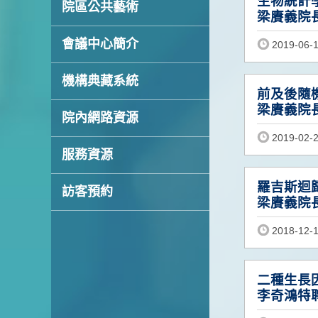
生物統計
院區公共藝術
梁賡義院
會議中心簡介
2019-06-
機構典藏系統
前及後隨
梁賡義院
院內網路資源
2019-02-
服務資源
羅吉斯迴
訪客預約
梁賡義院
2018-12-
二種生長
李奇鴻特