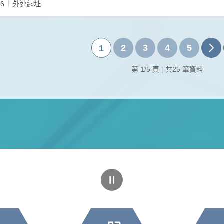
16
外連網址
2
3
4
5
1
第 1/5 頁
|
共25 筆資料