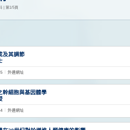
| 第1/5頁
成及其調節
士
15
外連網址
之幹細胞與基因體學
授
14
外連網址