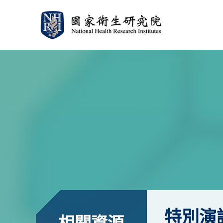
:::
:::
特別演