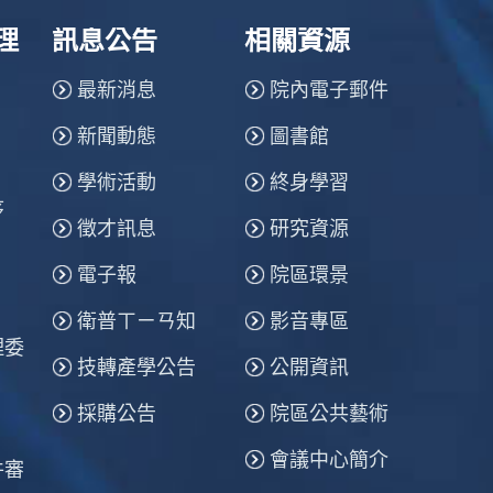
理
訊息公告
相關資源
最新消息
院內電子郵件
新聞動態
圖書館
學術活動
終身學習
序
徵才訊息
研究資源
電子報
院區環景
衛普ㄒㄧㄢ知
影音專區
理委
技轉產學公告
公開資訊
採購公告
院區公共藝術
會議中心簡介
件審