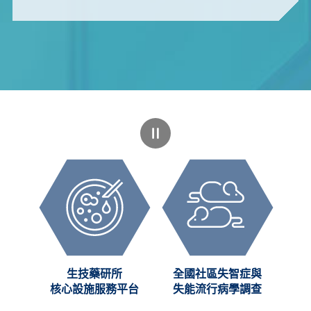
裂、增生、轉化、衰敗的變形及生息
過程中，我們都不禁臣服於自然界為
我們所展現的能量，也看到創造的根
源，甚至感受到“生命源起”及“演化
之祕”等大哉問。 藝術家的創作是與
觸媒轉化的瞬間十分類似的過程，各
種色彩、結構、筆觸、空間、辯証思
維與象徵意涵，都在藝術家的認知產
生變化的剎那時產生，對固有的一切
隨時抱著懷疑的態度，對變形後的世
界充滿想像與渴望。 本案之作品均
環繞此一主題，並依下列原則選擇國
內外優秀的藝術家完成創作： A‭.‬ 突
破傳統表現語彙，運用新的科技媒
材，藝術家運用新媒材於其造形及效
果上，如新式金 屬切割術結合、全
像攝影術展現新科技研發效果 、採
用節能LED燈具等新式媒介完成作
品。 B‭.‬ 作品與環境配合，成為空間
動線的視覺焦點，避免突兀，也以不
影響行進路徑為原則。 C‭.‬ 作品均以
創新
生技藥研所
全國社區失智症與
抽象手法表現，重視超越性的意義，
C)
核心設施服務平台
失能流行病學調查
而不牽涉過多社會議題。 D‭.‬ 在微觀
或宏觀的視角下，以不對稱的尺度展