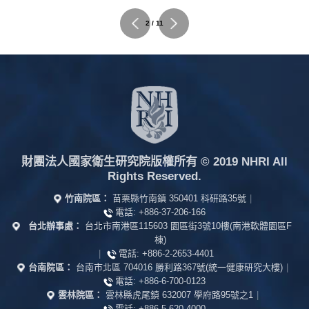
現作品的力道。 E‭.‬ 依”生‧息”將本
案分成作品區及休憩區。作品區以
2 / 11
對”生”之探討為主軸，休憩區以行 道
傢俱為主軸，生‧息互動兼 顧本案
藝術性及實用性。
財團法人國家衛生研究院版權所有
© 2019 NHRI All
Rights Reserved.
竹南院區：
苗栗縣竹南鎮 350401 科研路35號
|
電話:
+886-37-206-166
台北辦事處：
台北市南港區115603 園區街3號10樓(南港軟體園區F
棟)
|
電話:
+886-2-2653-4401
台南院區：
台南市北區 704016 勝利路367號(統一健康研究大樓)
|
電話:
+886-6-700-0123
雲林院區：
雲林縣虎尾鎮 632007 學府路95號之1
|
電話:
+886-5-620-4000