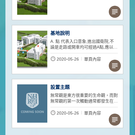
基地說明
A. 點 代表入口意象,進出國衛院,不
論是走路或開車均可經過A點,應以裝
置完整且醒目之作品為原則,本案選
擇許唐
2020-05-26
單頁內容
設置主題
無常觀是東方很重要的生命觀，而對
無常觀的第一次觸動通常都發生在在
首次於顯微鏡下觀看到細胞的分裂與
演化，對於觀看有了新的視角，不但
2020-05-26
單頁內容
看到許多平日眼中看不到的形狀、顏
色與結構；更認知到：不變的底層仍
是變，實相的細部是虛相。在這個分