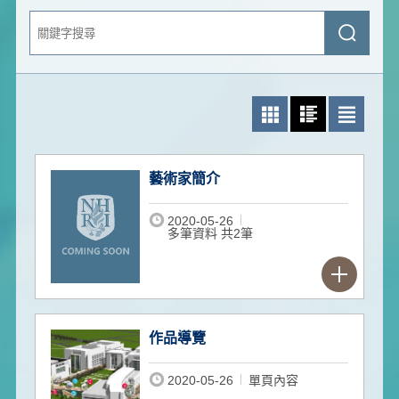
關
送
鍵
出
字
查
搜
詢
尋
照片模式
圖文模式
文字模式
藝術家簡介
2020-05-26
多筆資料 共2筆
作品導覽
2020-05-26
單頁內容