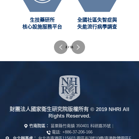
創新
生技藥研所
全國社區失智症與
C)
核心設施服務平台
失能流行病學調查
2 / 11
財團法人國家衛生研究院版權所有
© 2019 NHRI All
Rights Reserved.
竹南院區：
苗栗縣竹南鎮 350401 科研路35號
|
電話:
+886-37-206-166
台北辦事處：
台北市南港區115603 園區街3號10樓(南港軟體園區F