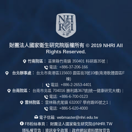
財團法人國家衛生研究院版權所有
© 2019 NHRI All
Rights Reserved.
竹南院區：
苗栗縣竹南鎮 350401 科研路35號
|
電話:
+886-37-206-166
台北辦事處：
台北市南港區115603 園區街3號10樓(南港軟體園區F
棟)
|
電話:
+886-2-2653-4401
台南院區：
台南市北區 704016 勝利路367號(統一健康研究大樓)
|
電話:
+886-6-700-0123
雲林院區：
雲林縣虎尾鎮 632007 學府路95號之1
|
電話:
+886-5-620-4000
電子信箱:
webmaster@nhri.edu.tw
FB粉絲專頁：
財團法人國家衛生研究院@NHRI.TW
隱私權宣告
|
資訊安全政策
|
政府網站資料開放宣告