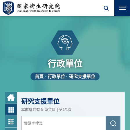
行政單位
首頁
行政單位
研究支援單位
研究支援單位
本階層共有 5 筆資料 | 第1/1頁
關
送
鍵
出
字
查
搜
詢
尋