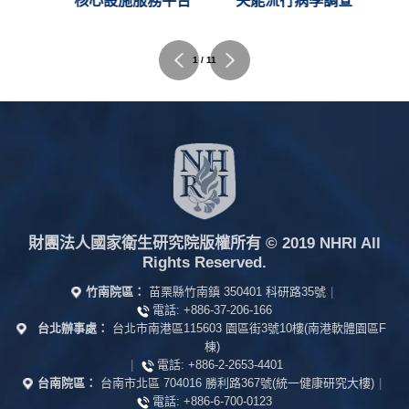
C)
核心設施服務平台
失能流行病學調查
1 / 11
財團法人國家衛生研究院版權所有
© 2019 NHRI All
Rights Reserved.
竹南院區：
苗栗縣竹南鎮 350401 科研路35號
|
電話:
+886-37-206-166
台北辦事處：
台北市南港區115603 園區街3號10樓(南港軟體園區F
棟)
|
電話:
+886-2-2653-4401
台南院區：
台南市北區 704016 勝利路367號(統一健康研究大樓)
|
電話:
+886-6-700-0123