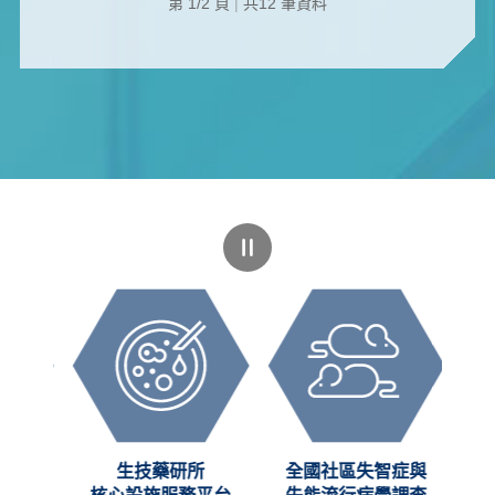
第 1/2 頁
|
共12 筆資料
創新
生技藥研所
全國社區失智症與