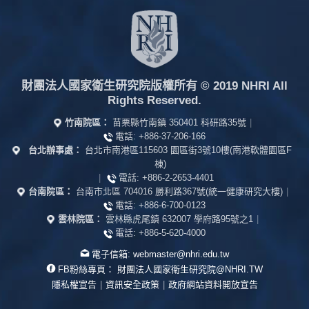
財團法人國家衛生研究院版權所有
© 2019 NHRI All
Rights Reserved.
竹南院區：
苗栗縣竹南鎮 350401 科研路35號
|
電話:
+886-37-206-166
台北辦事處：
台北市南港區115603 園區街3號10樓(南港軟體園區F
棟)
|
電話:
+886-2-2653-4401
台南院區：
台南市北區 704016 勝利路367號(統一健康研究大樓)
|
電話:
+886-6-700-0123
雲林院區：
雲林縣虎尾鎮 632007 學府路95號之1
|
電話:
+886-5-620-4000
電子信箱:
webmaster@nhri.edu.tw
FB粉絲專頁：
財團法人國家衛生研究院@NHRI.TW
隱私權宣告
|
資訊安全政策
|
政府網站資料開放宣告