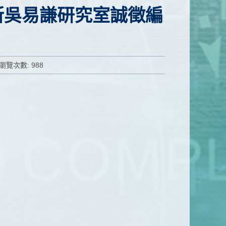
所吳易謙研究室誠徵編
瀏覽次數: 988