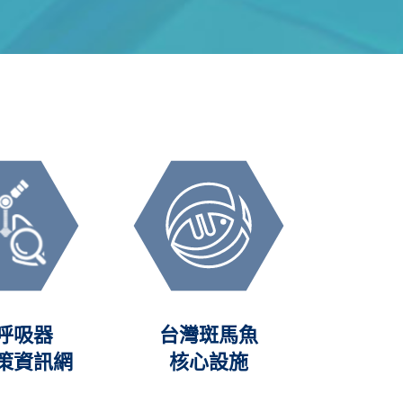
呼吸器
台灣斑馬魚
人體
策資訊網
核心設施
(NHRI