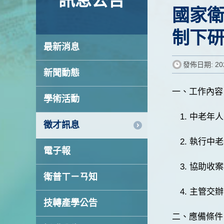
訊息公告
國家
制下
最新消息
發佈日期: 202
新聞動態
一、工作內容
學術活動
1. 中老年
徵才訊息
2. 執行
電子報
3. 協助收
衛普ㄒㄧㄢ知
4. 主管交
技轉產學公告
二、應備條件