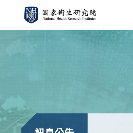
:::
:::