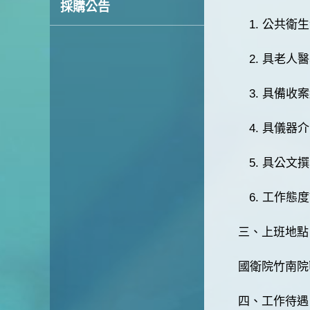
採購公告
1. 公共
2. 具老
3. 具備收
4. 具儀
5. 具公文
6. 工作
三、上班地點
國衛院竹南院區
四、工作待遇