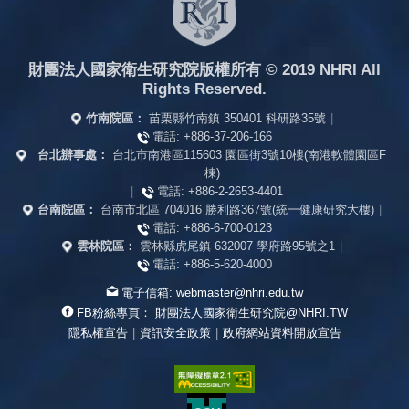
財團法人國家衛生研究院版權所有
© 2019 NHRI All
Rights Reserved.
竹南院區：
苗栗縣竹南鎮 350401 科研路35號
|
電話:
+886-37-206-166
台北辦事處：
台北市南港區115603 園區街3號10樓(南港軟體園區F
棟)
|
電話:
+886-2-2653-4401
台南院區：
台南市北區 704016 勝利路367號(統一健康研究大樓)
|
電話:
+886-6-700-0123
雲林院區：
雲林縣虎尾鎮 632007 學府路95號之1
|
電話:
+886-5-620-4000
電子信箱:
webmaster@nhri.edu.tw
FB粉絲專頁：
財團法人國家衛生研究院@NHRI.TW
隱私權宣告
|
資訊安全政策
|
政府網站資料開放宣告