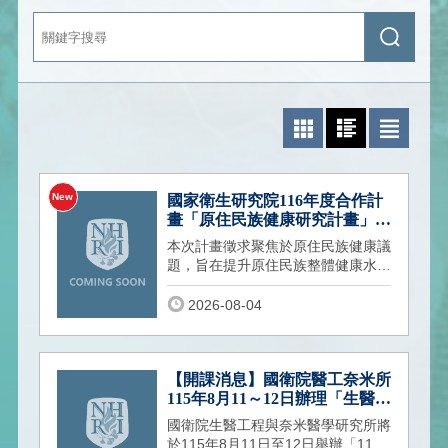
關
送
鍵
出
字
查
搜
詢
尋
照片模式
圖文模式
文字模式
國家衛生研究院116年度合作計
畫「原住民族健康研究計畫」徵
求
本次計畫徵求聚焦於原住民族健康議
題，旨在提升原住民族整體健康水
準，並深入探討影響其健康之社會、
文化與結構性因素，以縮短族群間之
2026-08-04
健康落差。
【開課消息】國衛院醫工奈米所
115年8月11～12日辦理「生醫工
程與分析技術課程」，歡迎踴躍
國衛院生醫工程與奈米醫學研究所將
參加！
於115年8月11日至12日舉辦「115