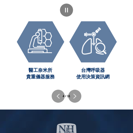
症與
醫工奈米所
台灣呼吸器
調查
貴重儀器服務
使用決策資訊網
4 / 11