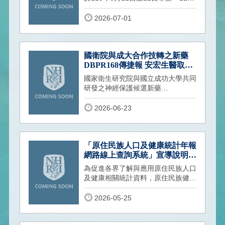
年生醫工程與分析技術課程」，課程
涵蓋生醫分析技術、生醫工程、人工
2026-07-01
智慧（AI）、高效能運算（HPC）、
物聯網（IoT）、生醫光學、磁振造
影（MRI）、電子顯微鏡（SEM／
TEM）等主題，並安排實作課程及
國衛院與成大合作技轉之新藥
實驗室參訪，適合大學生、研究生、
DBPR168傳捷報 安宏生醫取得
學研及產業人士參與，提升生醫儀器
美國FDA IND核准
國家衛生研究院與國立成功大學共同
應用與跨領域整合能力。
研發之神經保護候選新藥
DBPR168，由技轉合作夥伴安宏生
醫股份有限公司推動
2026-06-23
「原住民族人口及健康統計年報
網路線上查詢系統」宣導說明會
將於6月23日（二）舉辦，歡迎
為促進各界了解與應用原住民族人口
踴躍報名參加！
及健康相關統計資料，原住民族健康
研究中心將辦理「原住民族人口及健
康統
2026-05-25