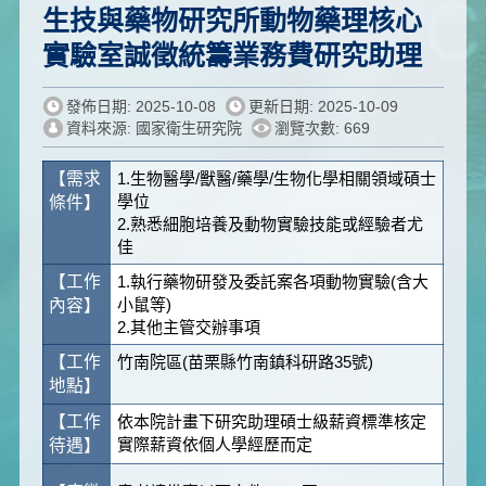
生技與藥物研究所動物藥理核心
實驗室誠徵統籌業務費研究助理
發佈日期: 2025-10-08
更新日期: 2025-10-09
資料來源: 國家衛生研究院
瀏覽次數: 669
【
需求
1.生物醫學/獸醫/藥學/生物化學相關領域碩士
學位
條件
】
2.熟悉細胞培養及動物實驗技能或經驗者尤
佳
【工作
1.執行藥物研發及委託案各項動物實驗(含大
小鼠等)
內容】
2.其他主管交辦事項
【工作
竹南院區(苗栗縣竹南鎮科研路35號)
地點】
【工作
依本院計畫下研究助理碩士級薪資標準核定
實際薪資依個人學經歷而定
待遇】