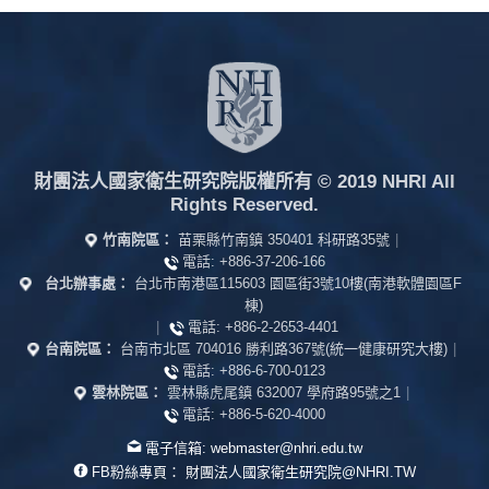
財團法人國家衛生研究院版權所有
© 2019 NHRI All
Rights Reserved.
竹南院區：
苗栗縣竹南鎮 350401 科研路35號
|
電話:
+886-37-206-166
台北辦事處：
台北市南港區115603 園區街3號10樓(南港軟體園區F
棟)
|
電話:
+886-2-2653-4401
台南院區：
台南市北區 704016 勝利路367號(統一健康研究大樓)
|
電話:
+886-6-700-0123
雲林院區：
雲林縣虎尾鎮 632007 學府路95號之1
|
電話:
+886-5-620-4000
電子信箱:
webmaster@nhri.edu.tw
FB粉絲專頁：
財團法人國家衛生研究院@NHRI.TW