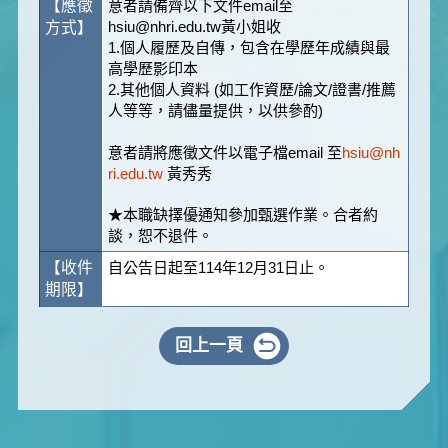
【應徵
意者請備齊以下文件email至
hsiu@nhri.edu.tw黃小姐收
方式】
1.個人履歷及自傳，包含在學歷年成績與最
高學歷影印本
2.其他個人資料 (如工作資歷/論文/證書/推薦
人等等，請儘量提供，以供參酌)
意者請將應徵文件以電子檔email 至
hsiu@nh
ri.edu.tw
黃秀秀
★本職缺擇優通知參加甄選作業。合者約
談，恕不退件。
【收件
自公告日起至114年12月31日止。
期限】
回上一頁