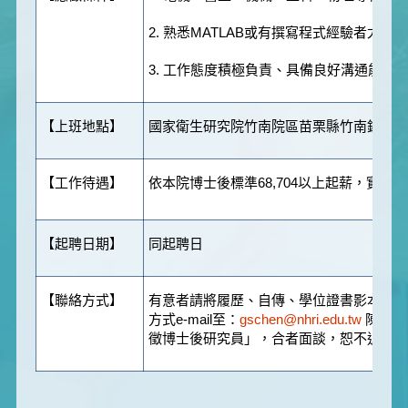
2. 熟悉MATLAB或有撰寫程式經驗者尤佳。
3. 工作態度積極負責、具備良好溝通能力
【上班地點】
國家衛生研究院竹南院區苗栗縣竹南鎮科研
【工作待遇】
依本院博士後標準68,704以上起薪，實際
【起聘日期】
同起聘日
【聯絡方式】
有意者請將履歷、自傳、學位證書影本、及
方式e-mail至：
gschen@nhri.edu.tw
陳博士
徵博士後研究員」，合者面談，恕不退件。