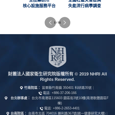
創新
生技藥研所
全國社區失智症與
C)
核心設施服務平台
失能流行病學調查
1 / 11
財團法人國家衛生研究院版權所有
© 2019 NHRI All
Rights Reserved.
竹南院區：
苗栗縣竹南鎮 350401 科研路35號
|
電話:
+886-37-206-166
台北辦事處：
台北市南港區115603 園區街3號10樓(南港軟體園區F
棟)
|
電話:
+886-2-2653-4401
台南院區：
台南市北區 704016 勝利路367號(統一健康研究大樓)
|