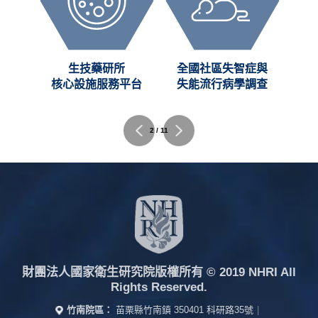
生技藥研所
全國社區失智症與
醫工奈米所
心設施服務平台
失能流行病學調查
貴重儀器服務
2 / 11
財團法人國家衛生研究院版權所有
© 2019 NHRI All
Rights Reserved.
竹南院區：
苗栗縣竹南鎮 350401 科研路35號
|