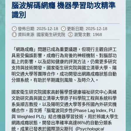
腦波解碼網癮 機器學習助攻精準
識別
發佈日期: 2025-12-18
更新日期: 2025-12-18
資料來源: 國家衛生研究院
瀏覽次數: 1968
「網路成癮」問題已成為重要議題，但現行主觀自評工
具易受偏誤影響，成癮行為背後的神經機制、對腦部功
能上的影響，以及認知健康的評測方法，仍需更多研究
支持與技術開發。國家衛生研究院與國立清華大學、陽
明交通大學等團隊合作，成功開發出網路成癮狀態自動
分類系統，有助於早期識別風險、及時介入。
國家衛生研究院國家高齡醫學暨健康福祉研究中心黃緒
文助研究員與國立清華大學原子科學院工程與系統科學
系吳順吉教授，以及陽明交通大學等多所國內外研究機
構合作，首次將「腦電波同步性(Phase Lag Index, PLI
與 Weighted PLI)」結合機器學習技術，用於辨識大學生
網路成癮狀態，開發出準確率高達86%的自動分類系
統，成果已發表於國際頂尖期刊
《
Psychological