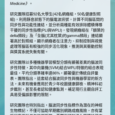
Medicine
》
。
研究團隊招募92名大學生(42名網癮組，50名健康對照
組)，利用靜息狀態下的腦電波訊號，計算不同腦區間的
同步性與功能性連結，並分析兩種能有效排除體積傳導
干擾的同步性指標(PLI與WPLI)，發現網癮組在「額葉的
delta頻段」及「全腦(尤其枕葉)的gamma頻段」連結顯
著高於對照組，顯示網癮者在注意力、抑制控制與視覺
處理等腦區有較強的同步活化現象，推測與其衝動控制
與獎賞系統失衡有關。
研究團隊以多種機器學習模型分類有顯著差異的腦波同
步性特徵，其中向量機(SVM)結合WPLI特徵的組合表現
最佳，平均分類準確率達86%，顯著優於傳統自評量
表。團隊指出，這套結合腦波同步性與機器學習的新方
法，未來有機會應用於青少年校園健康篩檢、精神科初
步鑑別，甚至長者認知健康監測，補足現行主觀自評工
具易受偏誤影響的限制。
研究團隊也特別指出，腦波同步性指標作為潛在的神經
生物標記，不僅可協助早期鑑別網路成癮風險，亦有望