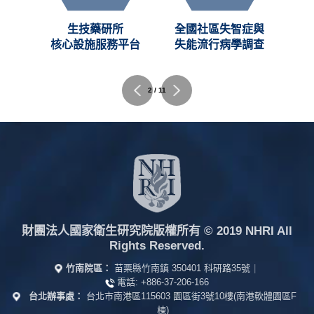
創新
生技藥研所
全國社區失智症與
C)
核心設施服務平台
失能流行病學調查
2 / 11
財團法人國家衛生研究院版權所有
© 2019 NHRI All
Rights Reserved.
竹南院區：
苗栗縣竹南鎮 350401 科研路35號
|
電話:
+886-37-206-166
台北辦事處：
台北市南港區115603 園區街3號10樓(南港軟體園區F
棟)