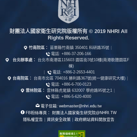
財團法人國家衛生研究院版權所有
© 2019 NHRI All
Rights Reserved.
竹南院區：
苗栗縣竹南鎮 350401 科研路35號
|
電話:
+886-37-206-166
台北辦事處：
台北市南港區115603 園區街3號10樓(南港軟體園區F
棟)
|
電話:
+886-2-2653-4401
台南院區：
台南市北區 704016 勝利路367號(統一健康研究大樓)
|
電話:
+886-6-700-0123
雲林院區：
雲林縣虎尾鎮 632007 學府路95號之1
|
電話:
+886-5-620-4000
電子信箱:
webmaster@nhri.edu.tw
FB粉絲專頁：
財團法人國家衛生研究院@NHRI.TW
隱私權宣告
|
資訊安全政策
|
政府網站資料開放宣告