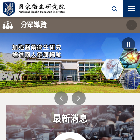
開
關
分眾導覽
學術單位
一般民眾
院內同仁
加強醫藥衛生研究
增進國人健康福祉
學術活動
徵才訊息
研究單位
最新消息
計畫徵求
合作學程
機構典藏