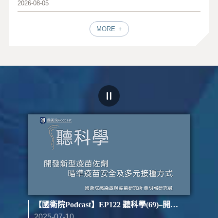
2026-08-05
MORE
st】EP123 聽科學(70)–開發新型疫苗佐劑 瞄準疫苗安全及多元接種方式（下）
【國衛院Podcast】EP122 聽科學(69)–開發新型疫苗佐劑 瞄準疫苗安全及多元接種方式（上）
2025-07-10
202