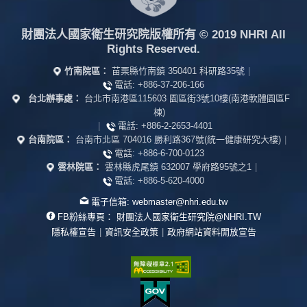
財團法人國家衛生研究院版權所有
© 2019 NHRI All
Rights Reserved.
竹南院區：
苗栗縣竹南鎮 350401 科研路35號
|
電話:
+886-37-206-166
台北辦事處：
台北市南港區115603 園區街3號10樓(南港軟體園區F
棟)
|
電話:
+886-2-2653-4401
台南院區：
台南市北區 704016 勝利路367號(統一健康研究大樓)
|
電話:
+886-6-700-0123
雲林院區：
雲林縣虎尾鎮 632007 學府路95號之1
|
電話:
+886-5-620-4000
電子信箱:
webmaster@nhri.edu.tw
FB粉絲專頁：
財團法人國家衛生研究院@NHRI.TW
隱私權宣告
|
資訊安全政策
|
政府網站資料開放宣告