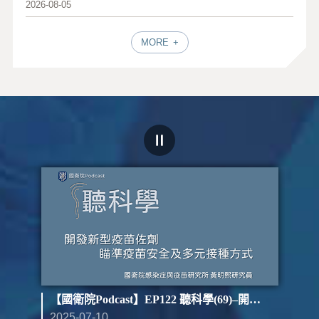
2026-08-05
MORE
st】EP123 聽科學(70)–開發新型疫苗佐劑 瞄準疫苗安全及多元接種方式（下）
【國衛院Podcast】EP122 聽科學(69)–開發新型疫苗佐劑 瞄準疫苗安全及多元接種方式（上）
2025-07-10
202