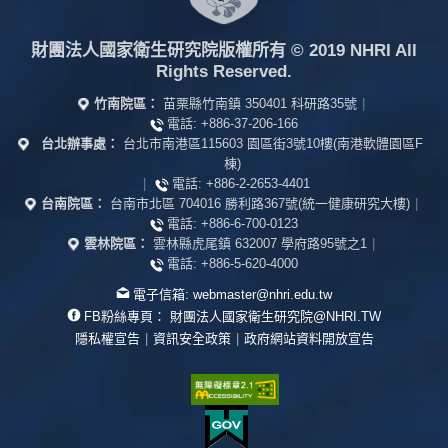
財團法人國家衛生研究院版權所有
© 2019 NHRI All
Rights Reserved.
竹南院區：
苗栗縣竹南鎮 350401 科研路35號
|
電話:
+886-37-206-166
台北辦事處：
台北市南港區115603 園區街3號10樓(南港軟體園區F
棟)
|
電話:
+886-2-2653-4401
台南院區：
台南市北區 704016 勝利路367號(統一健康研究大樓)
|
電話:
+886-6-700-0123
雲林院區：
雲林縣虎尾鎮 632007 學府路95號之1
|
電話:
+886-5-620-4000
電子信箱:
webmaster@nhri.edu.tw
FB粉絲專頁：
財團法人國家衛生研究院@NHRI.TW
隱私權宣告
|
資訊安全政策
|
政府網站資料開放宣告