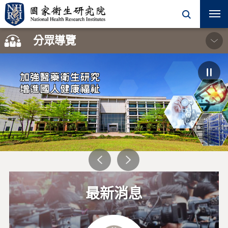
開
關
分眾導覽
學術單位
一般民眾
院內同仁
加強醫藥衛生研究
增進國人健康福祉
學術活動
徵才訊息
研究單位
最新消息
計畫徵求
合作學程
機構典藏