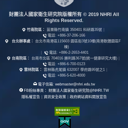
財團法人國家衛生研究院版權所有
© 2019 NHRI All
Rights Reserved.
竹南院區：
苗栗縣竹南鎮 350401 科研路35號
|
電話:
+886-37-206-166
台北辦事處：
台北市南港區115603 園區街3號10樓(南港軟體園區F
棟)
|
電話:
+886-2-2653-4401
台南院區：
台南市北區 704016 勝利路367號(統一健康研究大樓)
|
電話:
+886-6-700-0123
雲林院區：
雲林縣虎尾鎮 632007 學府路95號之1
|
電話:
+886-5-620-4000
電子信箱:
webmaster@nhri.edu.tw
FB粉絲專頁：
財團法人國家衛生研究院@NHRI.TW
隱私權宣告
|
資訊安全政策
|
政府網站資料開放宣告