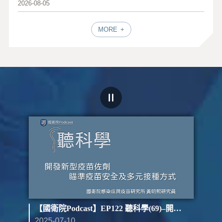
2026-08-05
MORE
st】EP123 聽科學(70)–開發新型疫苗佐劑 瞄準疫苗安全及多元接種方式（下）
【國衛院Podcast】EP122 聽科學(69)–開發新型疫苗佐劑 瞄準疫苗安全及多元接種方式（上）
2025-07-10
202