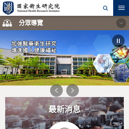
開
關
分眾導覽
學術單位
一般民眾
院內同仁
加強醫藥衛生研究
增進國人健康福祉
學術活動
徵才訊息
研究單位
最新消息
計畫徵求
合作學程
機構典藏