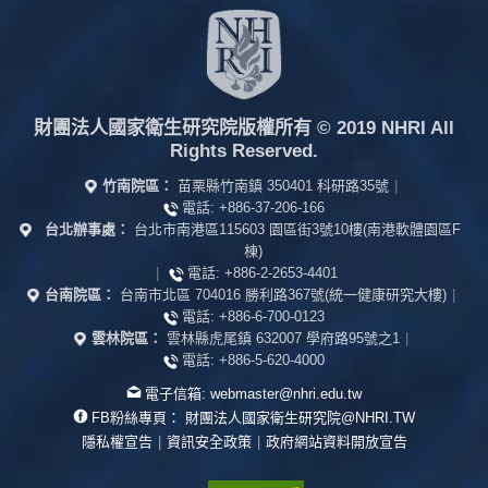
財團法人國家衛生研究院版權所有
© 2019 NHRI All
Rights Reserved.
竹南院區：
苗栗縣竹南鎮 350401 科研路35號
|
電話:
+886-37-206-166
台北辦事處：
台北市南港區115603 園區街3號10樓(南港軟體園區F
棟)
|
電話:
+886-2-2653-4401
台南院區：
台南市北區 704016 勝利路367號(統一健康研究大樓)
|
電話:
+886-6-700-0123
雲林院區：
雲林縣虎尾鎮 632007 學府路95號之1
|
電話:
+886-5-620-4000
電子信箱:
webmaster@nhri.edu.tw
FB粉絲專頁：
財團法人國家衛生研究院@NHRI.TW
隱私權宣告
|
資訊安全政策
|
政府網站資料開放宣告