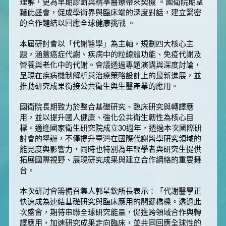
理解，更為早期診斷與精準醫療帶來契機 。國衛院期望
藉此盛會，促成學術界與臨床端的深度對話，建立緊密
的合作鏈結以回應全球健康挑戰 。
本屆研討會以「代謝醫學」為主軸，規劃四大核心主
題，涵蓋癌症代謝、疾病中的粒線體功能、免疫代謝及
營養與老化中的代謝。會議透過專題演講與深度討論，
呈現在疾病機制解析與治療策略設計上的最新進展，並
推動研究成果銜接公共衛生與生醫產業的應用。
國衛院長期致力於整合基礎研究、臨床研究與轉譯應
用，並以提升國人健康、強化公共衛生韌性為核心目
標。適逢國家衛生研究院成立30週年，透過本次國際研
討會的舉辦，不僅提升臺灣在國際代謝醫學研究領域的
能見度與影響力，同時也特別為年輕學者與研究生提供
拓展國際視野、展現研究成果與建立合作網絡的重要舞
台。
本次研討會籌備召集人郭呈欽所長表示：「代謝醫學正
快速成為連結基礎研究與臨床應用的關鍵橋樑。透過此
次盛會，期待串聯全球研究能量，促進跨領域合作與轉
譯應用，加速研究成果走向臨床，並共同回應全球性的