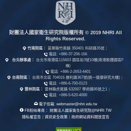
財團法人國家衛生研究院版權所有
© 2019 NHRI All
Rights Reserved.
竹南院區：
苗栗縣竹南鎮 350401 科研路35號
|
電話:
+886-37-206-166
台北辦事處：
台北市南港區115603 園區街3號10樓(南港軟體園區F
棟)
|
電話:
+886-2-2653-4401
台南院區：
台南市北區 704016 勝利路367號(統一健康研究大樓)
|
電話:
+886-6-700-0123
雲林院區：
雲林縣虎尾鎮 632007 學府路95號之1
|
電話:
+886-5-620-4000
電子信箱:
webmaster@nhri.edu.tw
FB粉絲專頁：
財團法人國家衛生研究院@NHRI.TW
隱私權宣告
|
資訊安全政策
|
政府網站資料開放宣告