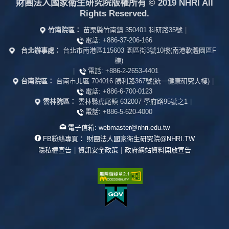
財團法人國家衛生研究院版權所有
© 2019 NHRI All
Rights Reserved.
竹南院區：
苗栗縣竹南鎮 350401 科研路35號
|
電話:
+886-37-206-166
台北辦事處：
台北市南港區115603 園區街3號10樓(南港軟體園區F
棟)
|
電話:
+886-2-2653-4401
台南院區：
台南市北區 704016 勝利路367號(統一健康研究大樓)
|
電話:
+886-6-700-0123
雲林院區：
雲林縣虎尾鎮 632007 學府路95號之1
|
電話:
+886-5-620-4000
電子信箱:
webmaster@nhri.edu.tw
FB粉絲專頁：
財團法人國家衛生研究院@NHRI.TW
隱私權宣告
|
資訊安全政策
|
政府網站資料開放宣告