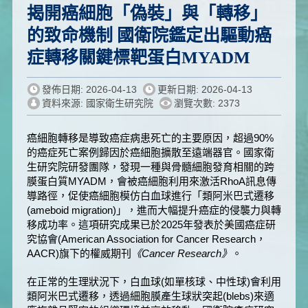
揭開癌細胞「偽裝」與「轉移」
的致命機制 國衛院鑑定出驅動癌
症轉移關鍵標靶蛋白MYADM
發佈日期: 2026-04-13
更新日期: 2026-04-13
資料來源: 國家衛生研究院
瀏覽次數: 2373
癌細胞轉移是導致癌症病患死亡的主要原因，超過90%
的癌症死亡案例歸因於癌細胞擴散至遠端器官。國家衛
生研究院研發團隊，發現一種與骨髓細胞發育相關的跨
膜蛋白質MYADM，會被癌細胞利用來激活RhoA訊息傳
導路徑，促使癌細胞模仿白血球進行「類阿米巴式遷移
(ameboid migration)」，進而大幅提升癌症的侵襲力與轉
移成功率。這項研究成果已於2025年發表於美國癌症研
究協會(American Association for Cancer Research，
AACR)旗下的權威期刊
《
Cancer Research
》
。
在正常的生理狀況下，白血球(如單核球、中性球)會利用
類阿米巴式遷移，透過細胞膜產生球狀突起(blebs)來適