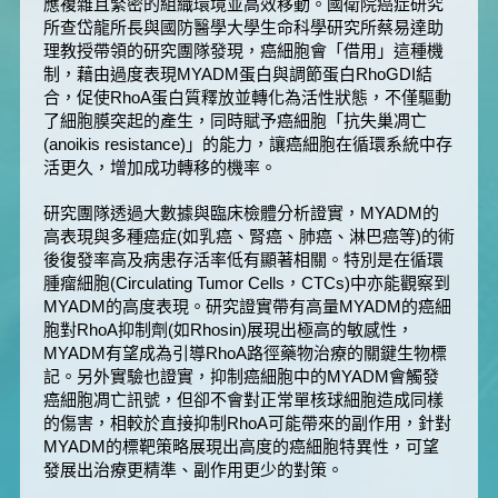
應複雜且緊密的組織環境並高效移動。國衛院癌症研究
所查岱龍所長與國防醫學大學生命科學研究所蔡易達助
理教授帶領的研究團隊發現，癌細胞會「借用」這種機
制，藉由過度表現MYADM蛋白與調節蛋白RhoGDI結
合，促使RhoA蛋白質釋放並轉化為活性狀態，不僅驅動
了細胞膜突起的產生，同時賦予癌細胞「抗失巢凋亡
(anoikis resistance)」的能力，讓癌細胞在循環系統中存
活更久，增加成功轉移的機率。
研究團隊透過大數據與臨床檢體分析證實，MYADM的
高表現與多種癌症(如乳癌、腎癌、肺癌、淋巴癌等)的術
後復發率高及病患存活率低有顯著相關。特別是在循環
腫瘤細胞(Circulating Tumor Cells，CTCs)中亦能觀察到
MYADM的高度表現。研究證實帶有高量MYADM的癌細
胞對RhoA抑制劑(如Rhosin)展現出極高的敏感性，
MYADM有望成為引導RhoA路徑藥物治療的關鍵生物標
記。另外實驗也證實，抑制癌細胞中的MYADM會觸發
癌細胞凋亡訊號，但卻不會對正常單核球細胞造成同樣
的傷害，相較於直接抑制RhoA可能帶來的副作用，針對
MYADM的標靶策略展現出高度的癌細胞特異性，可望
發展出治療更精準、副作用更少的對策。