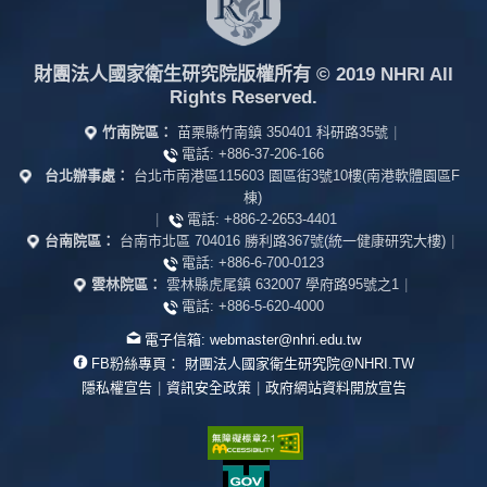
財團法人國家衛生研究院版權所有
© 2019 NHRI All
Rights Reserved.
竹南院區：
苗栗縣竹南鎮 350401 科研路35號
|
電話:
+886-37-206-166
台北辦事處：
台北市南港區115603 園區街3號10樓(南港軟體園區F
棟)
|
電話:
+886-2-2653-4401
台南院區：
台南市北區 704016 勝利路367號(統一健康研究大樓)
|
電話:
+886-6-700-0123
雲林院區：
雲林縣虎尾鎮 632007 學府路95號之1
|
電話:
+886-5-620-4000
電子信箱:
webmaster@nhri.edu.tw
FB粉絲專頁：
財團法人國家衛生研究院@NHRI.TW
隱私權宣告
|
資訊安全政策
|
政府網站資料開放宣告