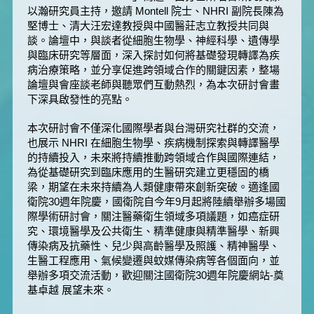
以瀚研究員主持，邀請 Montell 院士、NHRI 副院長陳為
堅博士、清大汪宏達教授與中國醫莊志立教授共同與
談。論壇中，與談者從細胞生物學、神經科學、遺傳學
與臨床研究等層面，深入探討如何將基礎發現轉譯為疾
病治療策略，並分享促進跨領域合作的關鍵因素，整場
論壇與會座談老師與聽眾們互動熱烈，為本次研討會畫
下深具啟發性的亮點。
本次研討會不僅深化國際學者與台灣研究社群的交流，
也展示 NHRI 在細胞生物學、疾病機制探索與轉譯醫學
的持續投入，未來將持續推動跨領域合作與國際連結，
為從基礎研究到臨床應用的生醫研究建立更穩固的橋
梁，期望在未來持續為人類健康帶來創新突破。適逢國
衛院30週年院慶，國衛院自今年9月起將陸續舉辦多場國
際學術研討會，關注醫藥衛生領域多項議題，如癌症研
究、環境醫學及公共衛生、精準健康與精準醫學、新興
傳染病及抗藥性、兒少與高齡醫學及照護、精神醫學、
生醫工程應用、氣候變遷與蚊媒傳染病等各個面向，並
舉辦多項交流活動，歡迎關注國衛院30週年院慶網站-奠
基卓越 展望未來。