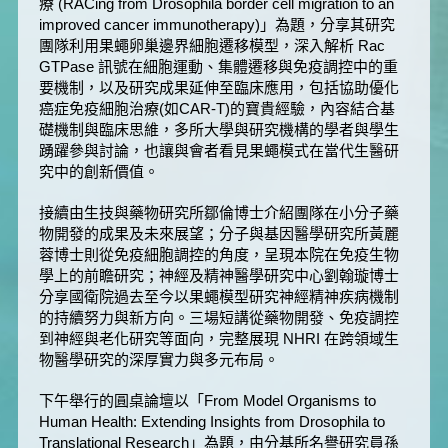
療 (RACing from Drosophila border cell migration to an
improved cancer immunotherapy)」為題，分享其研究
團隊利用果蠅卵巢邊界細胞遷移模型，深入解析 Rac
GTPase 訊號在細胞運動、集體遷移與免疫調控中的重
要機制，以及研究成果延伸至臨床應用，包括協助優化
癌症免疫細胞治療(如CAR-T)的寶貴經驗，內容結合基
礎機制與臨床思維，多所大學與研究機構的學者與學生
踴躍參與討論，也讓與會者看見果蠅模式在當代生醫研
究中的創新價值。
接續由生技與藥物研究所鄒倫博士介紹團隊在小分子藥
物開發的成果及未來展望；分子與基因醫學研究所黃麗
蓉博士則從免疫細胞調控的角度，呈現本院在免疫生物
學上的前瞻研究；神經及精神醫學研究中心劉翰璇博士
分享國衛院過去至今以果蠅模型研究神經精神疾病機制
的持續努力與新方向。三場短講從藥物開發、免疫調控
到神經與老化研究等面向，完整展現 NHRI 在跨領域生
物醫學研究的深厚實力與多元布局。
下午舉行的圓桌論壇以「From Model Organisms to
Human Health: Extending Insights from Drosophila to
Translational Research」為題，由分基所名譽研究員孫