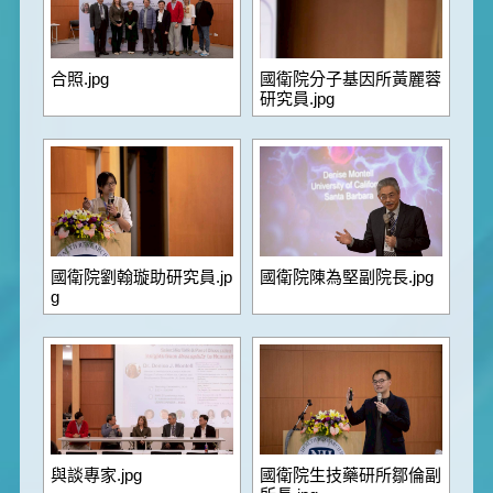
合照.jpg
國衛院分子基因所黃麗蓉
研究員.jpg
國衛院劉翰璇助研究員.jp
國衛院陳為堅副院長.jpg
g
與談專家.jpg
國衛院生技藥研所鄒倫副