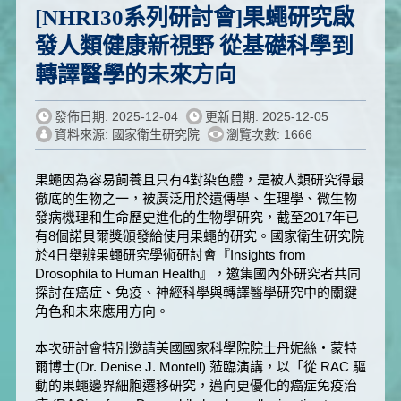
[NHRI30系列研討會]果蠅研究啟
發人類健康新視野 從基礎科學到
轉譯醫學的未來方向
發佈日期: 2025-12-04
更新日期: 2025-12-05
資料來源: 國家衛生研究院
瀏覽次數: 1666
果蠅因為容易飼養且只有4對染色體，是被人類研究得最
徹底的生物之一，被廣泛用於遺傳學、生理學、微生物
發病機理和生命歷史進化的生物學研究，截至2017年已
有8個諾貝爾獎頒發給使用果蠅的研究。國家衛生研究院
於4日舉辦果蠅研究學術研討會『Insights from
Drosophila to Human Health』，邀集國內外研究者共同
探討在癌症、免疫、神經科學與轉譯醫學研究中的關鍵
角色和未來應用方向。
本次研討會特別邀請美國國家科學院院士丹妮絲・蒙特
爾博士(Dr. Denise J. Montell) 蒞臨演講，以「從 RAC 驅
動的果蠅邊界細胞遷移研究，邁向更優化的癌症免疫治