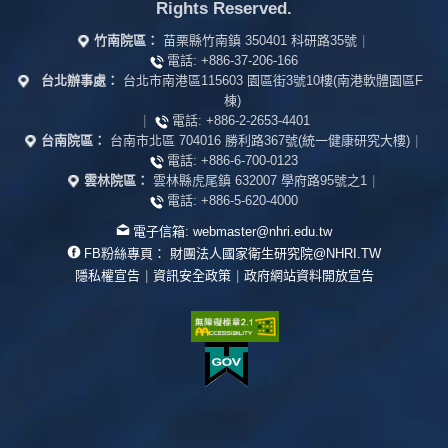
Rights Reserved.
竹南院區：
苗栗縣竹南鎮 350401 科研路35號
|
電話:
+886-37-206-166
台北辦事處：
台北市南港區115603 園區街3號10樓(南港軟體園區F
棟)
|
電話:
+886-2-2653-4401
台南院區：
台南市北區 704016 勝利路367號(統一健康研究大樓)
|
電話:
+886-6-700-0123
雲林院區：
雲林縣虎尾鎮 632007 學府路95號之1
|
電話:
+886-5-620-4000
電子信箱:
webmaster@nhri.edu.tw
FB粉絲專頁：
財團法人國家衛生研究院@NHRI.TW
隱私權宣告
|
資訊安全政策
|
政府網站資料開放宣告