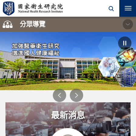
開
關
分眾導覽
學術單位
一般民眾
院內同仁
加強醫藥衛生研究
增進國人健康福祉
學術活動
徵才訊息
研究單位
最新消息
計畫徵求
合作學程
機構典藏