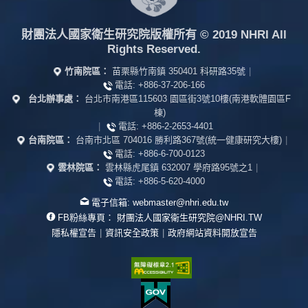
財團法人國家衛生研究院版權所有
© 2019 NHRI All
Rights Reserved.
竹南院區：
苗栗縣竹南鎮 350401 科研路35號
|
電話:
+886-37-206-166
台北辦事處：
台北市南港區115603 園區街3號10樓(南港軟體園區F
棟)
|
電話:
+886-2-2653-4401
台南院區：
台南市北區 704016 勝利路367號(統一健康研究大樓)
|
電話:
+886-6-700-0123
雲林院區：
雲林縣虎尾鎮 632007 學府路95號之1
|
電話:
+886-5-620-4000
電子信箱:
webmaster@nhri.edu.tw
FB粉絲專頁：
財團法人國家衛生研究院@NHRI.TW
隱私權宣告
|
資訊安全政策
|
政府網站資料開放宣告