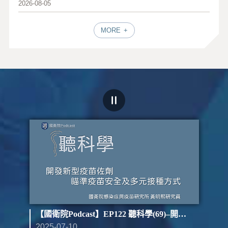
2026-08-05
MORE
st】EP123 聽科學(70)–開發新型疫苗佐劑 瞄準疫苗安全及多元接種方式（下）
【國衛院Podcast】EP122 聽科學(69)–開發新型疫苗佐劑 瞄準疫苗安全及多元接種方式（上）
2025-07-10
202