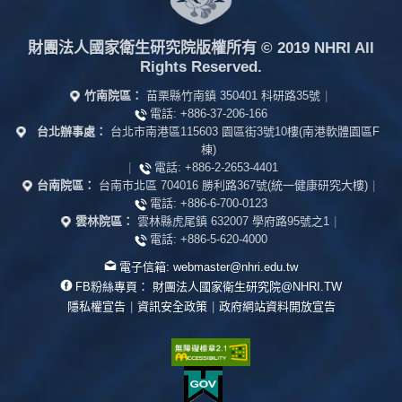
財團法人國家衛生研究院版權所有
© 2019 NHRI All
Rights Reserved.
竹南院區：
苗栗縣竹南鎮 350401 科研路35號
|
電話:
+886-37-206-166
台北辦事處：
台北市南港區115603 園區街3號10樓(南港軟體園區F
棟)
|
電話:
+886-2-2653-4401
台南院區：
台南市北區 704016 勝利路367號(統一健康研究大樓)
|
電話:
+886-6-700-0123
雲林院區：
雲林縣虎尾鎮 632007 學府路95號之1
|
電話:
+886-5-620-4000
電子信箱:
webmaster@nhri.edu.tw
FB粉絲專頁：
財團法人國家衛生研究院@NHRI.TW
隱私權宣告
|
資訊安全政策
|
政府網站資料開放宣告