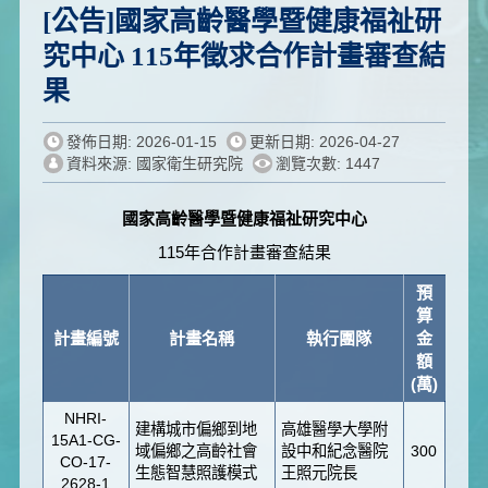
[公告]國家高齡醫學暨健康福祉研
究中心 115年徵求合作計畫審查結
果
發佈日期: 2026-01-15
更新日期: 2026-04-27
資料來源: 國家衛生研究院
瀏覽次數: 1447
國家高齡醫學暨健康福祉研究中心
115年合作計畫審查結果
預
算
計畫編號
計畫名稱
執行團隊
金
額
(萬)
NHRI-
建構城市偏鄉到地
高雄醫學大學附
15A1-CG-
域偏鄉之高齡社會
設中和紀念醫院
300
CO-17-
生態智慧照護模式
王照元院長
2628-1