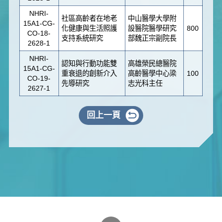
NHRI-
社區高齡者在地老
中山醫學大學附
15A1-CG-
化健康與生活照護
設醫院醫學研究
800
CO-18-
支持系統研究
部魏正宗副院長
2628-1
NHRI-
認知與行動功能雙
高雄榮民總醫院
15A1-CG-
重衰退的創新介入
高齡醫學中心梁
100
CO-19-
先導研究
志光科主任
2627-1
回上一頁