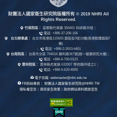
財團法人國家衛生研究院版權所有
© 2019 NHRI All
Rights Reserved.
竹南院區：
苗栗縣竹南鎮 350401 科研路35號
|
電話:
+886-37-206-166
台北辦事處：
台北市南港區115603 園區街3號10樓(南港軟體園區F
棟)
|
電話:
+886-2-2653-4401
台南院區：
台南市北區 704016 勝利路367號(統一健康研究大樓)
|
電話:
+886-6-700-0123
雲林院區：
雲林縣虎尾鎮 632007 學府路95號之1
|
電話:
+886-5-620-4000
電子信箱:
webmaster@nhri.edu.tw
FB粉絲專頁：
財團法人國家衛生研究院@NHRI.TW
隱私權宣告
|
資訊安全政策
|
政府網站資料開放宣告