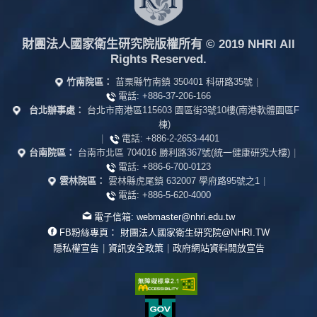
財團法人國家衛生研究院版權所有
© 2019 NHRI All
Rights Reserved.
竹南院區：
苗栗縣竹南鎮 350401 科研路35號
|
電話:
+886-37-206-166
台北辦事處：
台北市南港區115603 園區街3號10樓(南港軟體園區F
棟)
|
電話:
+886-2-2653-4401
台南院區：
台南市北區 704016 勝利路367號(統一健康研究大樓)
|
電話:
+886-6-700-0123
雲林院區：
雲林縣虎尾鎮 632007 學府路95號之1
|
電話:
+886-5-620-4000
電子信箱:
webmaster@nhri.edu.tw
FB粉絲專頁：
財團法人國家衛生研究院@NHRI.TW
隱私權宣告
|
資訊安全政策
|
政府網站資料開放宣告