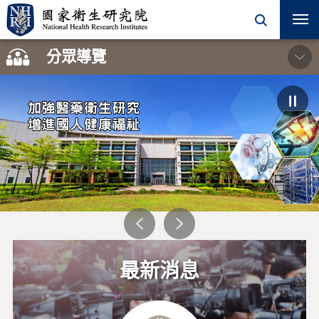
開
關
分眾導覽
學術單位
一般民眾
院內同仁
加強醫藥衛生研究
增進國人健康福祉
學術活動
徵才訊息
研究單位
最新消息
計畫徵求
合作學程
機構典藏