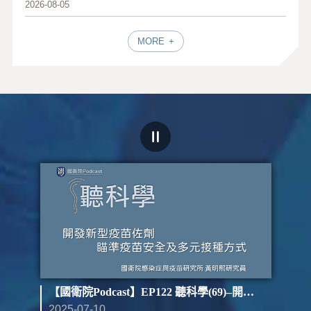
2026-08-05
MORE
st】EP123 聽科學(70)–開發新型疫苗佐劑 瞄準疫苗安全及多元接種方式（下）
【國衛院Podcast】EP122 聽科學(69)–開發新型疫苗佐劑 瞄準疫苗安全及多元接種方式（上）
2025-07-10
202