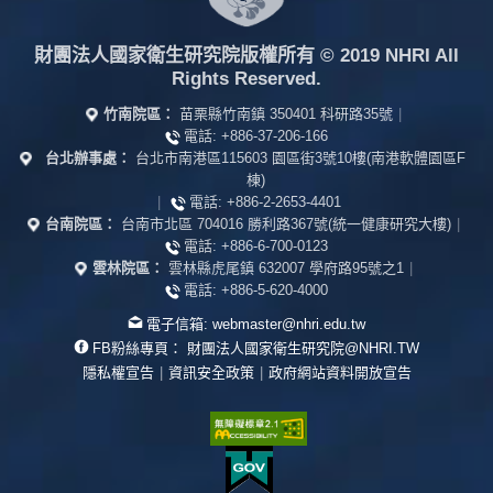
財團法人國家衛生研究院版權所有
© 2019 NHRI All
Rights Reserved.
竹南院區：
苗栗縣竹南鎮 350401 科研路35號
|
電話:
+886-37-206-166
台北辦事處：
台北市南港區115603 園區街3號10樓(南港軟體園區F
棟)
|
電話:
+886-2-2653-4401
台南院區：
台南市北區 704016 勝利路367號(統一健康研究大樓)
|
電話:
+886-6-700-0123
雲林院區：
雲林縣虎尾鎮 632007 學府路95號之1
|
電話:
+886-5-620-4000
電子信箱:
webmaster@nhri.edu.tw
FB粉絲專頁：
財團法人國家衛生研究院@NHRI.TW
隱私權宣告
|
資訊安全政策
|
政府網站資料開放宣告