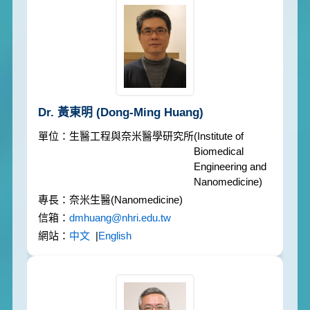
Dr. 黃東明
(Dong-Ming Huang)
生醫工程與奈米醫學研究所
(Institute of
Biomedical
Engineering and
Nanomedicine)
奈米生醫
(Nanomedicine)
dmhuang@nhri.edu.tw
中文
|
English