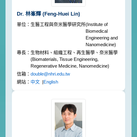
Dr. 林峯輝
(Feng-Huei Lin)
生醫工程與奈米醫學研究所
(Institute of
Biomedical
Engineering and
Nanomedicine)
生物材料、組織工程、再生醫學、奈米醫學
(Biomaterials, Tissue Engineering,
Regenerative Medicine, Nanomedicine)
double@nhri.edu.tw
中文
|
English