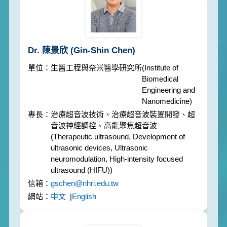
Dr. 陳景欣
(Gin-Shin Chen)
生醫工程與奈米醫學研究所
(Institute of
Biomedical
Engineering and
Nanomedicine)
治療超音波技術、治療超音波裝置開發、超
音波神經調控、高能聚焦超音波
(Therapeutic ultrasound, Development of
ultrasonic devices, Ultrasonic
neuromodulation, High-intensity focused
ultrasound (HIFU))
gschen@nhri.edu.tw
中文
|
English