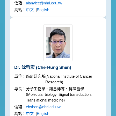
alanylee@nhri.edu.tw
中文
|
English
Dr. 沈哲宏
(Che-Hung Shen)
癌症研究所
(National Institute of Cancer
Research)
分子生物學、訊息傳導、轉譯醫學
(Molecular biology, Signal transduction,
Translational medicine)
chshen@nhri.edu.tw
中文
|
English