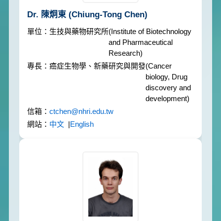
Dr. 陳炯東
(Chiung-Tong Chen)
生技與藥物研究所
(Institute of Biotechnology
and Pharmaceutical
Research)
癌症生物學、新藥研究與開發
(Cancer
biology, Drug
discovery and
development)
ctchen@nhri.edu.tw
中文
|
English