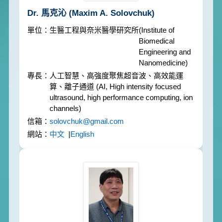
Dr. 馬克沁
(Maxim A. Solovchuk)
生醫工程與奈米醫學研究所
(Institute of
Biomedical
Engineering and
Nanomedicine)
人工智慧、高強度聚焦超音波、高效能運
算、離子通道
(AI, High intensity focused
ultrasound, high performance computing, ion
channels)
solovchuk@gmail.com
中文
|
English