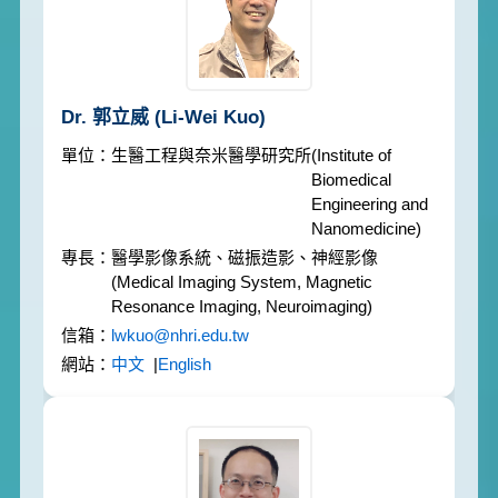
Dr. 郭立威
(Li-Wei Kuo)
生醫工程與奈米醫學研究所
(Institute of
Biomedical
Engineering and
Nanomedicine)
醫學影像系統、磁振造影、神經影像
(Medical Imaging System, Magnetic
Resonance Imaging, Neuroimaging)
lwkuo@nhri.edu.tw
中文
|
English