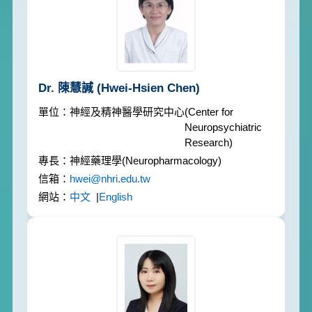
Dr. 陳慧諴
(Hwei-Hsien Chen)
神經及精神醫學研究中心
(Center for
Neuropsychiatric
Research)
神經藥理學
(Neuropharmacology)
hwei@nhri.edu.tw
中文
|
English