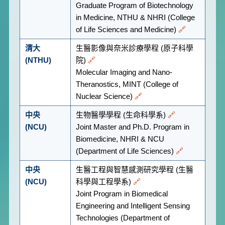
Graduate Program of Biotechnology
in Medicine, NTHU & NHRI (College
of Life Sciences and Medicine)
🔗
清大
生醫影像與奈米診療學程 (原子科學
(NTHU)
院)
🔗
Molecular Imaging and Nano-
Theranostics, MINT (College of
Nuclear Science)
🔗
中央
生物醫學學程 (生命科學系)
🔗
(NCU)
Joint Master and Ph.D. Program in
Biomedicine, NHRI & NCU
(Department of Life Sciences)
🔗
中央
生醫工程與智慧感測研究學程 (生醫
(NCU)
科學與工程學系)
🔗
Joint Program in Biomedical
Engineering and Intelligent Sensing
Technologies (Department of