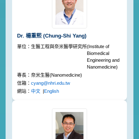
Dr. 楊重熙
(Chung-Shi Yang)
生醫工程與奈米醫學研究所
(Institute of
Biomedical
Engineering and
Nanomedicine)
奈米生醫
(Nanomedicine)
cyang@nhri.edu.tw
中文
|
English