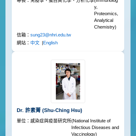
免疫學、蛋白質化學、分析化學
(Immunolog
y,
Proteomics,
Analytical
Chemistry)
sung23@nhri.edu.tw
中文
|
English
Dr. 許素菁
(Shu-Ching Hsu)
感染症與疫苗研究所
(National Institute of
Infectious Diseases and
Vaccinology)