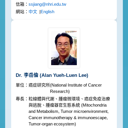
ssjiang@nhri.edu.tw
中文
|
English
Dr. 李岳倫
(Alan Yueh-Luen Lee)
癌症研究所
(National Institute of Cancer
Research)
粒線體與代謝、腫瘤微環境、癌症免疫治療
與逃脫、腫瘤器官生態系統
(Mitochondria
and Metabolism, Tumor microenvironment,
Cancer immunotherapy & immunoescape,
Tumor-organ ecosystem)