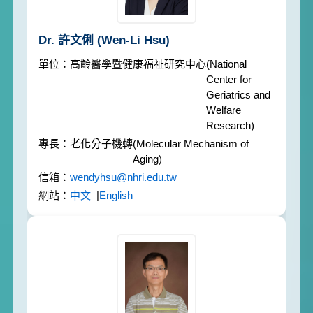
Dr. 許文俐
(Wen-Li Hsu)
高齡醫學暨健康福祉研究中心
(National
Center for
Geriatrics and
Welfare
Research)
老化分子機轉
(Molecular Mechanism of
Aging)
wendyhsu@nhri.edu.tw
中文
|
English