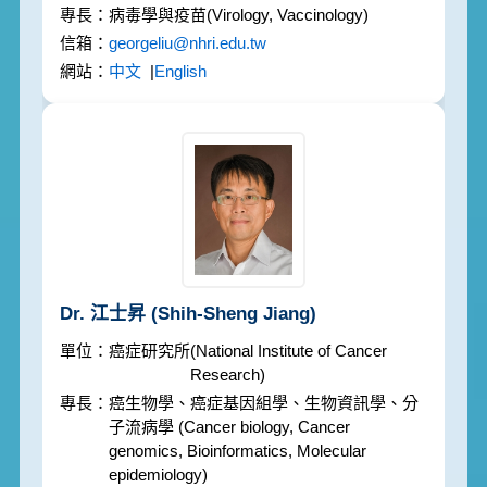
病毒學與疫苗
(Virology, Vaccinology)
georgeliu@nhri.edu.tw
中文
|
English
Dr. 江士昇
(Shih-Sheng Jiang)
癌症研究所
(National Institute of Cancer
Research)
癌生物學、癌症基因組學、生物資訊學、分
子流病學
(Cancer biology, Cancer
genomics, Bioinformatics, Molecular
epidemiology)