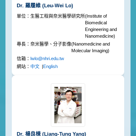
Dr. 羅履維
(Leu-Wei Lo)
生醫工程與奈米醫學研究所
(Institute of
Biomedical
Engineering and
Nanomedicine)
奈米醫學、分子影像
(Nanomedicine and
Molecular Imaging)
lwlo@nhri.edu.tw
中文
|
English
Dr. 楊良棟
(Liang-Tung Yang)