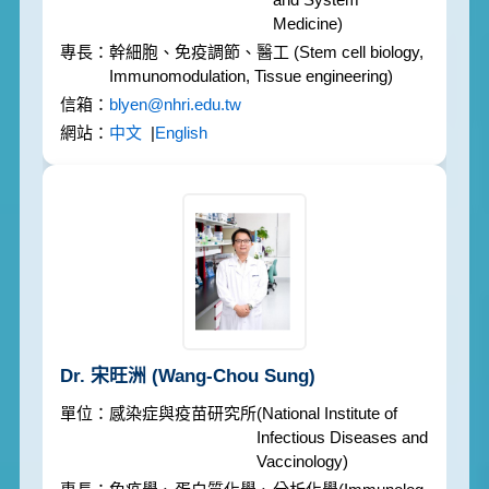
Medicine)
幹細胞、免疫調節、醫工
(Stem cell biology,
Immunomodulation, Tissue engineering)
blyen@nhri.edu.tw
中文
|
English
Dr. 宋旺洲
(Wang-Chou Sung)
感染症與疫苗研究所
(National Institute of
Infectious Diseases and
Vaccinology)