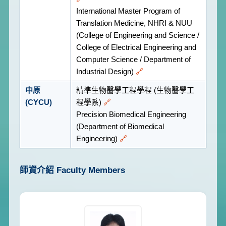
International Master Program of
Translation Medicine, NHRI & NUU
(College of Engineering and Science /
College of Electrical Engineering and
Computer Science / Department of
Industrial Design)
🔗
中原
精準生物醫學工程學程 (生物醫學工
(CYCU)
程學系)
🔗
Precision Biomedical Engineering
(Department of Biomedical
Engineering)
🔗
師資介紹
Faculty Members