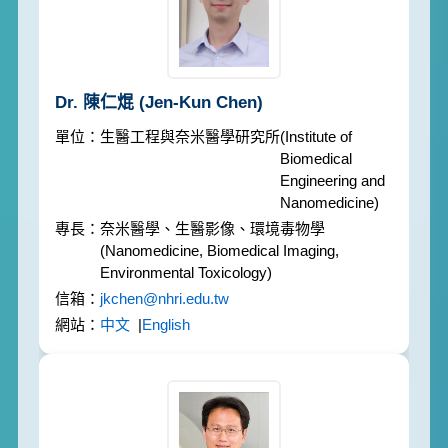
Dr. 陳仁焜
(Jen-Kun Chen)
生醫工程與奈米醫學研究所
(Institute of
Biomedical
Engineering and
Nanomedicine)
奈米醫學、生醫影像、環境毒物學
(Nanomedicine, Biomedical Imaging,
Environmental Toxicology)
jkchen@nhri.edu.tw
中文
|
English