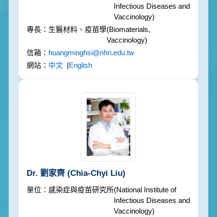
Infectious Diseases and
Vaccinology)
生醫材料、疫苗學
(Biomaterials,
Vaccinology)
huangminghsi@nhri.edu.tw
中文
|
English
Dr. 劉家齊
(Chia-Chyi Liu)
感染症與疫苗研究所
(National Institute of
Infectious Diseases and
Vaccinology)