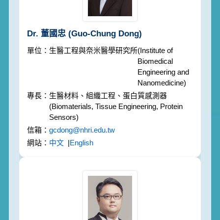
Dr. 董國忠
(Guo-Chung Dong)
生醫工程與奈米醫學研究所
(Institute of
Biomedical
Engineering and
Nanomedicine)
生醫材料、組織工程、蛋白質感測器
(Biomaterials, Tissue Engineering, Protein
Sensors)
gcdong@nhri.edu.tw
中文
|
English