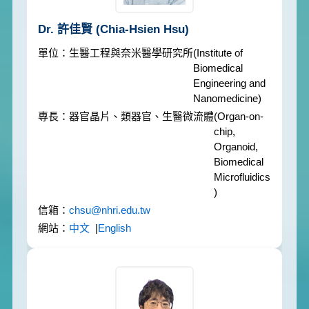
Dr. 許佳賢
(Chia-Hsien Hsu)
生醫工程與奈米醫學研究所
(Institute of
Biomedical
Engineering and
Nanomedicine)
器官晶片、類器官、生醫微流體
(Organ-on-
chip,
Organoid,
Biomedical
Microfluidics
)
chsu@nhri.edu.tw
中文
|
English