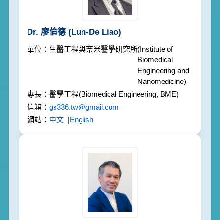
Dr. 廖倫德
(Lun-De Liao)
生醫工程與奈米醫學研究所
(Institute of
Biomedical
Engineering and
Nanomedicine)
醫學工程
(Biomedical Engineering, BME)
gs336.tw@gmail.com
中文
|
English