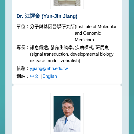
Dr. 江運金
(Yun-Jin Jiang)
分子與基因醫學研究所
(Institute of Molecular
and Genomic
Medicine)
訊息傳遞, 發育生物學, 疾病模式, 斑馬魚
(signal transduction, developmental biology,
disease model, zebrafish)
yjjiang@nhri.edu.tw
中文
|
English