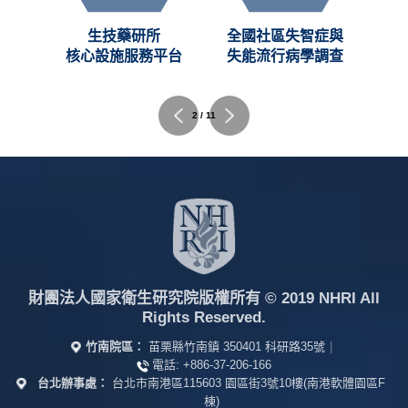
創新
生技藥研所
全國社區失智症與
C)
核心設施服務平台
失能流行病學調查
2 / 11
財團法人國家衛生研究院版權所有
© 2019 NHRI All
Rights Reserved.
竹南院區：
苗栗縣竹南鎮 350401 科研路35號
|
電話:
+886-37-206-166
台北辦事處：
台北市南港區115603 園區街3號10樓(南港軟體園區F
棟)