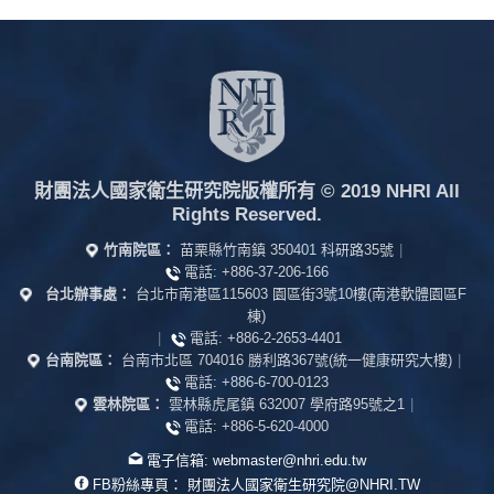
財團法人國家衛生研究院版權所有
© 2019 NHRI All
Rights Reserved.
竹南院區：
苗栗縣竹南鎮 350401 科研路35號
|
電話:
+886-37-206-166
台北辦事處：
台北市南港區115603 園區街3號10樓(南港軟體園區F
棟)
|
電話:
+886-2-2653-4401
台南院區：
台南市北區 704016 勝利路367號(統一健康研究大樓)
|
電話:
+886-6-700-0123
雲林院區：
雲林縣虎尾鎮 632007 學府路95號之1
|
電話:
+886-5-620-4000
電子信箱:
webmaster@nhri.edu.tw
FB粉絲專頁：
財團法人國家衛生研究院@NHRI.TW