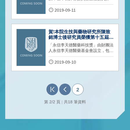
全院長帶?各?域專業的評審委員審
查，秉持嚴
2019-09-11
賀!本院生技與藥物研究所陳致
銘博士後研究員榮獲第十五屆永
信李天德醫藥科技獎之「傑出論
「永信李天德醫藥科技獎」由財團法
文獎」
人永信李天德醫藥基金會設立，包括
「卓越醫藥科技獎」、「青年醫藥科
技獎
2019-09-10
2
第 2/2 頁
|
共18 筆資料