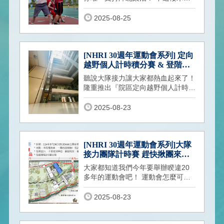
道說不定不會鬥牛唷！ 發源於街邊
籃
2025-08-25
[NHRI 30週年運動會系列] 定向
越野個人計時積分賽 & 登階挑
戰計時賽 挑戰自己就是現在
聽說大隊接力讓大家都熱血起來了！
隆重推出『院區定向越野個人計時積
分賽』和『登階挑戰計時賽』 蛤？
2025-08-23
[NHRI 30週年運動會系列]大隊
接力團隊計時賽 趕快揪團來報
名~
大家都知道我們今年要舉辦睽違20
多年的運動會吧！ 運動會怎麼可以
沒有大隊接力呢？ 這是最熱血的精
華呀！
2025-08-23