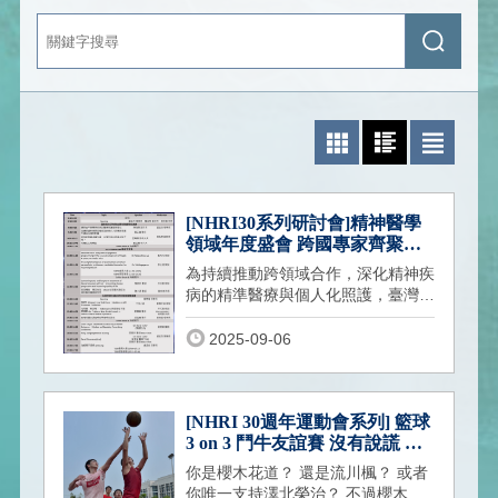
關
送
鍵
出
字
查
搜
詢
尋
照片模式
圖文模式
文字模式
[NHRI30系列研討會]精神醫學
領域年度盛會 跨國專家齊聚探
討精神疾病治療新趨勢
為持續推動跨領域合作，深化精神疾
病的精準醫療與個人化照護，臺灣生
物精神醫學暨神經精神藥理學學會
(TSBPN)
2025-09-06
[NHRI 30週年運動會系列] 籃球
3 on 3 鬥牛友誼賽 沒有說謊 我
真的很喜歡~
你是櫻木花道？ 還是流川楓？ 或者
你唯一支持澤北榮治？ 不過櫻木花