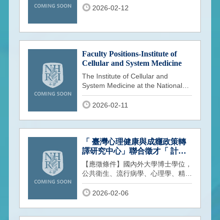
2026-02-12
Faculty Positions-Institute of
Cellular and System Medicine
The Institute of Cellular and
System Medicine at the National
Health Research Institutes (NHRI)
in Taiwan invites applications for
2026-02-11
tenure-track faculty positions at the
rank of Assistant, Associate, or Full
Investigator (the equivalent of
Assistant, Associate, or Full
「 臺灣心理健康與成癮政策轉
Professor).
譯研究中心」聯合徵才「 計畫
博士後研究員」數名
【應徵條件】國內外大學博士學位，
公共衛生、流行病學、心理學、精神
醫學、成癮醫學、健康政策、社會科
學、生醫或相關領域。【上班地點】
2026-02-06
竹南 / 台北 / 依計畫執行需求（必要
時配合出差）。