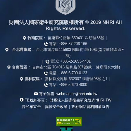
財團法人國家衛生研究院版權所有
© 2019 NHRI All
Rights Reserved.
竹南院區：
苗栗縣竹南鎮 350401 科研路35號
|
電話:
+886-37-206-166
台北辦事處：
台北市南港區115603 園區街3號10樓(南港軟體園區F
棟)
|
電話:
+886-2-2653-4401
台南院區：
台南市北區 704016 勝利路367號(統一健康研究大樓)
|
電話:
+886-6-700-0123
雲林院區：
雲林縣虎尾鎮 632007 學府路95號之1
|
電話:
+886-5-620-4000
電子信箱:
webmaster@nhri.edu.tw
FB粉絲專頁：
財團法人國家衛生研究院@NHRI.TW
隱私權宣告
|
資訊安全政策
|
政府網站資料開放宣告