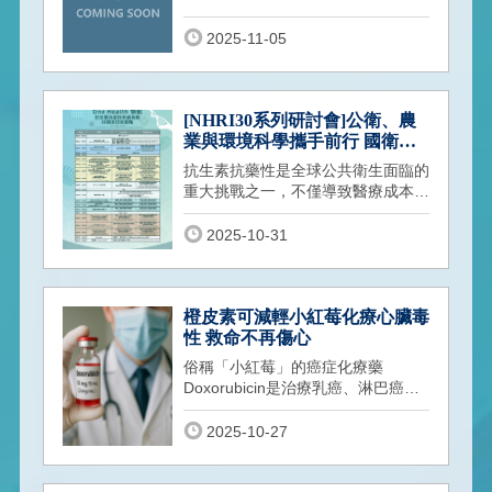
AACR)與國家衛生研究院、成功大
學醫學院共同
2025-11-05
[NHRI30系列研討會]公衛、農
業與環境科學攜手前行 國衛院
領航舉辦抗生素抗藥性研討會
抗生素抗藥性是全球公共衛生面臨的
重大挑戰之一，不僅導致醫療成本攀
升，更嚴重威脅人類生命安全，因此
世界衛
2025-10-31
橙皮素可減輕小紅莓化療心臟毒
性 救命不再傷心
俗稱「小紅莓」的癌症化療藥
Doxorubicin是治療乳癌、淋巴癌、
血癌、卵巢癌的常見用藥，臨床已使
用超過五十年
2025-10-27