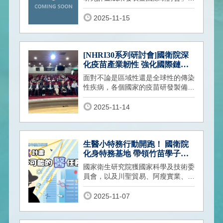
重要研究成果包含兒癌痊癒者的慢性
健康問題
2025-11-15
[NHRI30系列研討會]國衛院深
化疫苗產業韌性 強化國際鏈結
2025 TAVI國際研討會延續論壇
面對不論是區域性還是全球性的傳染
議題登場
性疾病，各個國家的疫苗研發製備量
能影響著國家的防疫政策與成效，臺
灣在國
2025-11-14
生醫小特務行動開跑！ 國衛院
化身特務基地 帶領竹苗學子探
索醫學奧祕
國家衛生研究院獲國家科學及技術委
員會，以及川聖貿易、阿瘦實業、圖
爾思生科、安美洛生醫、豬博士動物
科技、
2025-11-07