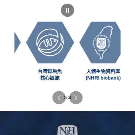
台灣斑馬魚
人體生物資料庫
網
核心設施
(NHRI biobank)
5 / 11