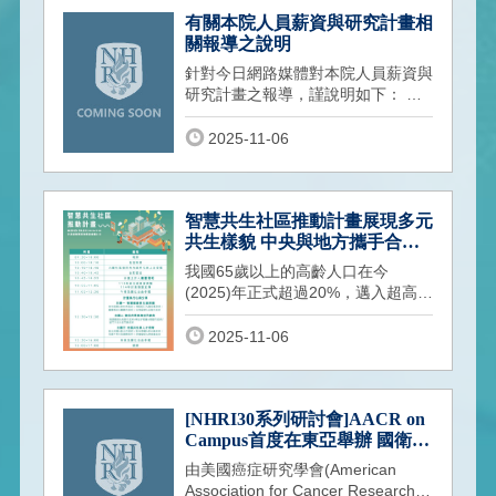
有關本院人員薪資與研究計畫相
關報導之說明
針對今日網路媒體對本院人員薪資與
研究計畫之報導，謹說明如下： 關
於國家衛生研究院特聘研究員聘任與
其薪
2025-11-06
智慧共生社區推動計畫展現多元
共生樣貌 中央與地方攜手合作
共創智慧共生社區在地典範
我國65歲以上的高齡人口在今
(2025)年正式超過20%，邁入超高齡
社會，並且預估在2050年將超過我
國人口的1/3，平
2025-11-06
[NHRI30系列研討會]AACR on
Campus首度在東亞舉辦 國衛院
與成大醫學院攜手AACR共同推
由美國癌症研究學會(American
動癌症轉譯研究
Association for Cancer Research,