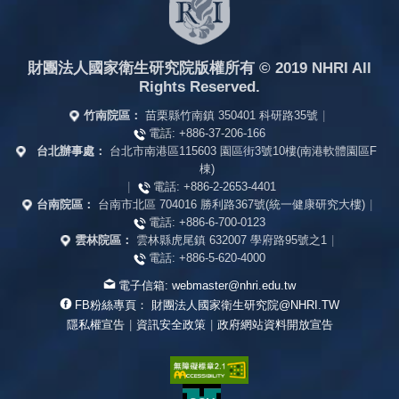
財團法人國家衛生研究院版權所有
© 2019 NHRI All
Rights Reserved.
竹南院區：
苗栗縣竹南鎮 350401 科研路35號
|
電話:
+886-37-206-166
台北辦事處：
台北市南港區115603 園區街3號10樓(南港軟體園區F
棟)
|
電話:
+886-2-2653-4401
台南院區：
台南市北區 704016 勝利路367號(統一健康研究大樓)
|
電話:
+886-6-700-0123
雲林院區：
雲林縣虎尾鎮 632007 學府路95號之1
|
電話:
+886-5-620-4000
電子信箱:
webmaster@nhri.edu.tw
FB粉絲專頁：
財團法人國家衛生研究院@NHRI.TW
隱私權宣告
|
資訊安全政策
|
政府網站資料開放宣告