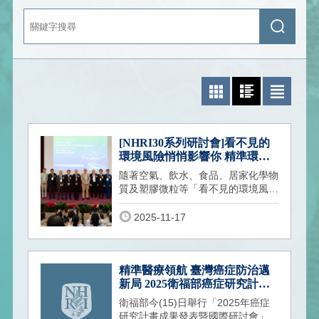
關
送
鍵
出
字
查
搜
詢
尋
照片模式
圖文模式
文字模式
[NHRI30系列研討會]看不見的
環境風險悄悄影響你 精準環境
醫學以科學守護全民健康
隨著空氣、飲水、食品、居家化學物
質及塑膠微粒等「看不見的環境風
險」日益複雜，環境風險正悄悄影響
國人的心
2025-11-17
精準醫療領航 臺灣癌症防治邁
新局 2025衛福部癌症研究計畫
成果發表暨國際研討會
衛福部今(15)日舉行「2025年癌症
研究計畫成果發表暨國際研討會」，