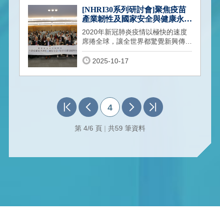
[NHRI30系列研討會]聚焦疫苗
產業韌性及國家安全與健康永續
國衛院與臺灣三大疫苗協會共同
2020年新冠肺炎疫情以極快的速度
舉辦議題研討會
席捲全球，讓全世界都驚覺新興傳染
病崛起與散播速度超乎想像，以往不
被重視的
2025-10-17
4
第 4/6 頁
|
共59 筆資料