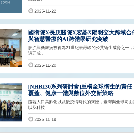
2025-11-22
國衛院X長庚醫院X宏碁X陽明交大跨域合
與智慧醫療的AI跨體學研究突破
肥胖與糖尿病被視為21世紀最嚴峻的公共衛生威脅之一
過五成，
2025-11-20
[NHRI30系列研討會]重構全球衛生的責
覆蓋、健康一體與數位外交新策略
隨著人口高齡化以及後疫情時代的來臨，臺灣與全球均面
以及科技
2025-11-19