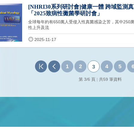
[NHRI30系列研討會]健康一體 跨域監
「2025致病性黴菌學研討會」
全球每年約有650萬人受侵入性真菌感染之苦，其中25
性上升及流
2025-11-17
1
2
4
5
3
第 3/6 頁
|
共59 筆資料