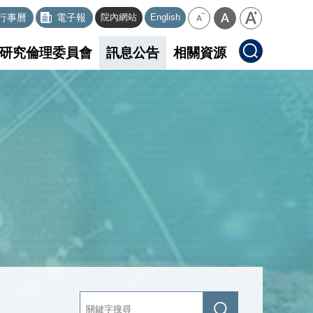
行事曆
電子報
院內網站
English
研究倫理委員會
訊息公告
相關資源
關
送
鍵
出
字
查