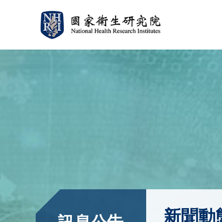
:::
:::
新聞動