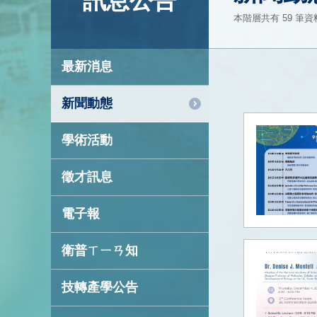
訊息公告
本階層共有 59 筆資料 
最新消息
新聞動態
學術活動
徵才訊息
電子報
衛普ㄒㄧㄢ知
技轉產學公告